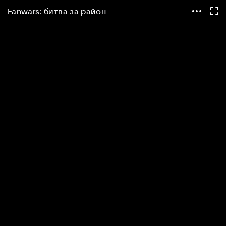
Fanwars: битва за район