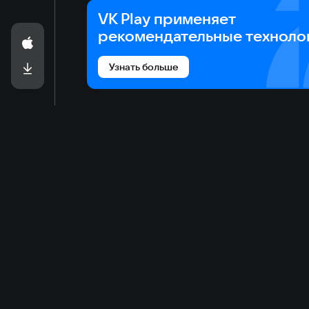
VK Play применяет
рекомендательные техноло
Узнать больше
Game catalog
Cloud gaming
Ma
Available on VK Play
Main
Gam
Free
Plans
Refi
Sale
Download