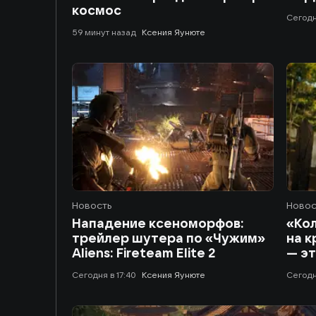
космос
сегод
59 минут назад
Ксения Яунюте
Новость
Новос
Нападение ксеноморфов:
«Кол
трейлер шутера по «Чужим»
на 
Aliens: Fireteam Elite 2
— эт
сегодня в 17:40
Ксения Яунюте
сегодн