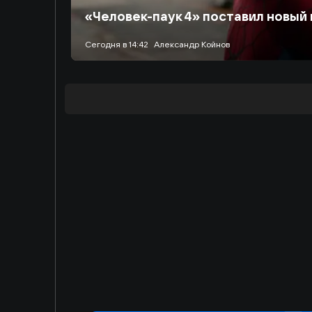
«Человек-паук 4» поставил новый
сегодня в 14:42
Александр Койнов