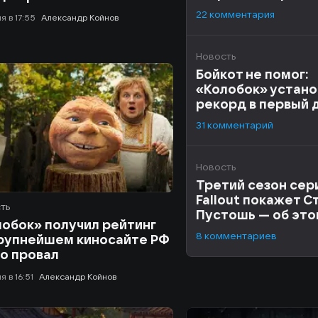
22
комментария
ня в 17:55
Александр Койнов
Новость
Бойкот не помог:
«Колобок» устано
рекорд в первый 
проката
31
комментарий
Новость
Третий сезон сер
Fallout покажет 
ть
Пустошь — об это
обок» получил рейтинг
фанат
8
комментариев
крупнейшем киносайте РФ
о провал
я в 16:51
Александр Койнов