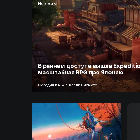
Новость
В раннем доступе вышла Expeditio
масштабная RPG про Японию
сегодня в 16:49
Ксения Яунюте