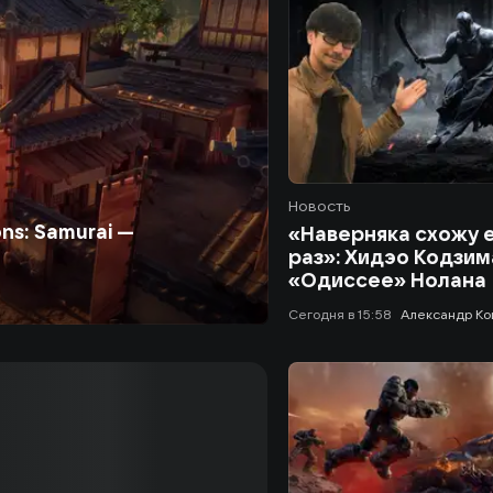
Новость
ns: Samurai —
«Наверняка схожу 
раз»: Хидэо Кодзим
«Одиссее» Нолана
сегодня в 15:58
Александр Ко