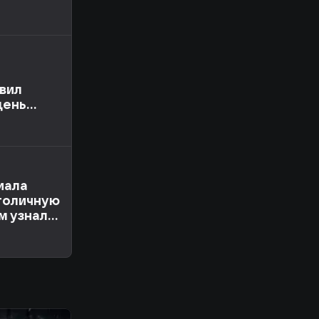
вил
день
иала
Столичную
м узнал