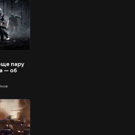
еще пару
а — об
йнов