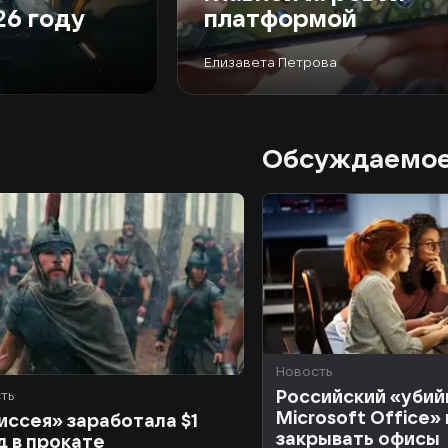
26 году
платформой
Елизавета Петрова
Обсуждаемо
Новость
Российский «убий
ть
Microsoft Office»
ссея» заработала $1
закрывать офисы
 в прокате