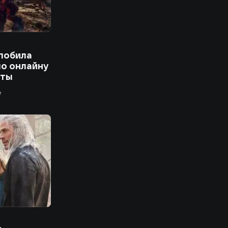
 побила
о онлайну
еты
е