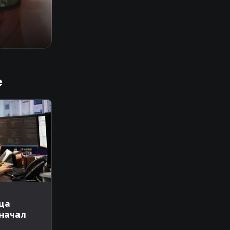
е
ца
 начал