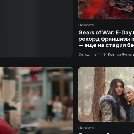
Новость
Gears of War: E-Day
рекорд франшизы п
— еще на стадии б
сегодня в 14:49
Ксения Яунют
Новость