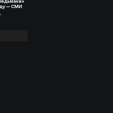
Ведьмака»
оду — СМИ
о