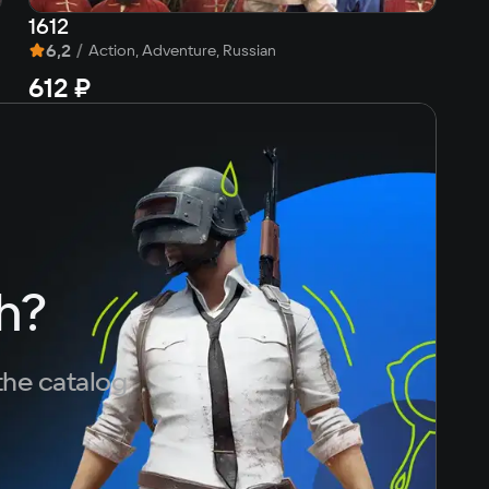
1612
Re
6,2
/
8
Action, Adventure, Russian
612 ₽
f
h?
the catalog