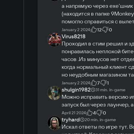
а напрямую через exe'шник 
(находится в папке 9Monkeys
помогло справиться с выле
12
0
January 2 2024
Virus8218
Проходил в стим решил и зд
понравилась неплохой битем
часов .Из минусов нет отдел
когда нормальный клиент сд
но неудобным магазином та
7
1
January 2 2024
shulgin1982
31 min.
in-game
Можно исправить версию игр
запуск был через лаунчер, а
4
0
April 21 2024
tryhard
20 min.
in-game
Искал ответы по игре тут. 