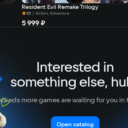
Resident Evil Remake Trilogy
10
/
Action, Adventure
5 999 ₽
Interested in
something else, hu
dreds more games are waiting for you in 
Open catalog