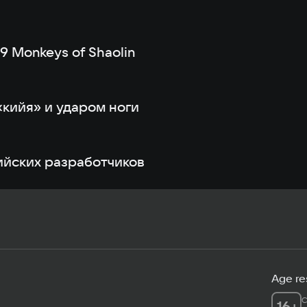
9 Monkeys of Shaolin
 «кийя» и ударом ноги
ийских разработчиков
Age res
C