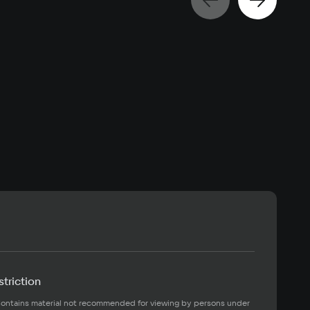
«Б
Feb
triction
ontains material not recommended for viewing by persons under 