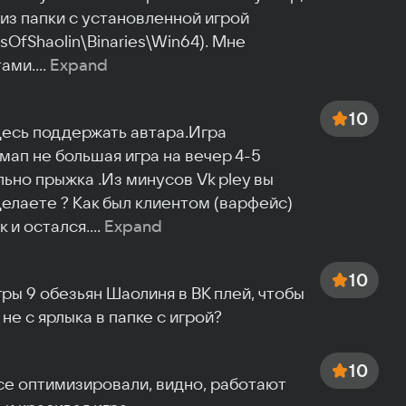
из папки с установленной игрой 
OfShaolin\Binaries\Win64). Мне 
тами.
...
Expand
10
есь поддержать автара.Игра 
ап не большая игра на вечер 4-5 
ьно прыжка .Из минусов Vk pley вы 
елаете ? Как был клиентом (варфейс) 
к и остался.
...
Expand
10
ы 9 обезьян Шаолиня в ВК плей, чтобы 
 не с ярлыка в папке с игрой?
10
Все оптимизировали, видно, работают 