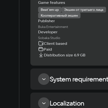
Game features
Beat'em up
Экшен от третьего лица
Кооперативный экшен
Publisher
Buka Entertainment
Developer
Sobaka Studio
Client based
Paid
Distribution size 6.9 GB
System requiremen
Minimum
Localization