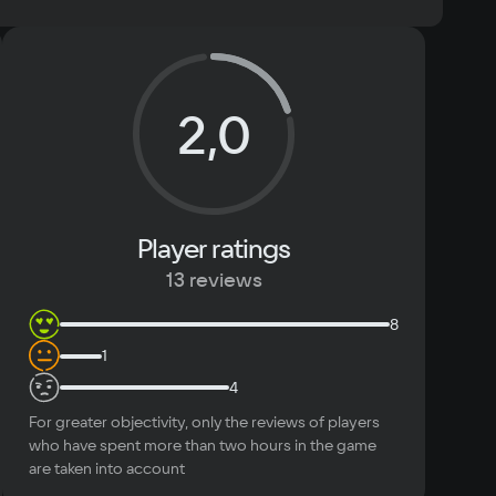
 7, Windows 8, Windows 8.1, Windows 10
Text
Voiceover
cessor
2,0
ore i5-6600 или похожий / AMD Ryzen 5 2500X или 
й
mory
ЗУ
eo card
Player ratings
 GTX 660 2GB или похожая / AMD Radeon HD 7870 2GB 
13 reviews
хожая
ace
8
1
4
For greater objectivity, only the reviews of players
who have spent more than two hours in the game
are taken into account