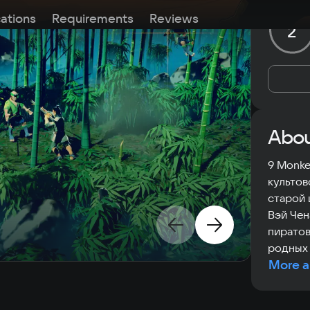
cations
Requirements
Reviews
2
Abou
9 Monke
культов
старой 
Вэй Чен
пиратов
родных 
More a