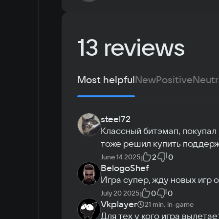
OS
Windows 7, Windows 8, Windows 8.1, Window
Language
13 reviews
Processor
Russian
Intel Core i3-6300 или похожий / AMD FX-8
English
Memory
Simplified Chinese
4 GB ОЗУ
Most helpful
New
Positive
Neutr
Arabic
Video card
Korean
NVIDIA GeForce GT 630 или похожая / AMD 
Japanese
или похожая
steel72
Space
Классный битэмап, покупал н
7 GB
тоже решил купить поддер
2
0
June 14 2025
BelogoShef
Игра супер, жду новых игр 
0
0
July 20 2025
Vkplayer
21 min.
in-game
Для тех у кого игра вылетае