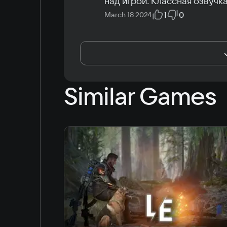
над игрой. Классная озвучка
1
0
March 18 2024
Similar Games