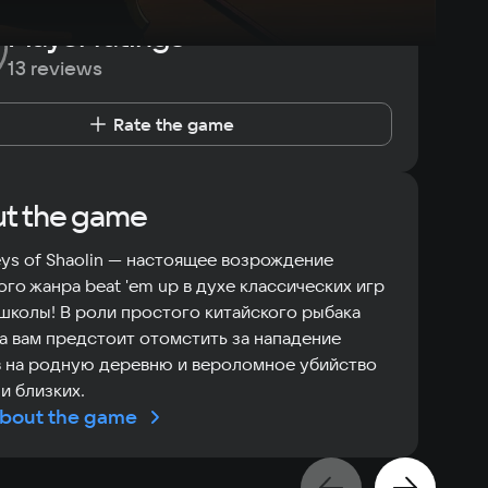
Player ratings
13 reviews
Rate the game
t the game
ys of Shaolin — настоящее возрождение
ого жанра beat 'em up в духе классических игр
школы! В роли простого китайского рыбака
а вам предстоит отомстить за нападение
 на родную деревню и вероломное убийство
и близких.
bout the game