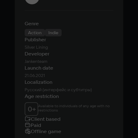
Genre
Action
Indie
Publisher
Silver Lining
Developer
Jankenteam
Launch date
21.06.2021
Localization
Русский (интерфейс и субтитры)
Age restriction
Available to individuals of any age with no 
0
+
restrictions
Client based
Paid
Offline game