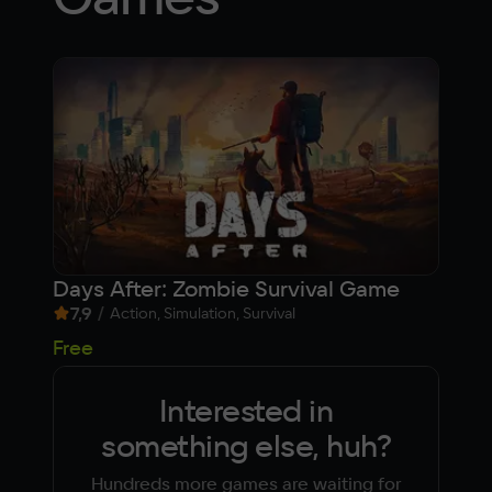
Days After: Zombie Survival Game
Tan
7,9
/
7,1
Action, Simulation, Survival
Free
Fre
Interested in
something else, huh?
Hundreds more games are waiting for