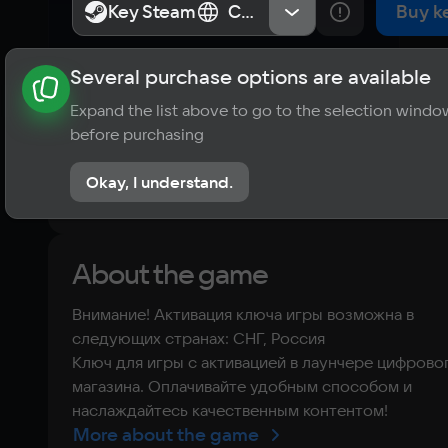
Key Steam
Key Steam
СНГ, Россия
СНГ, Россия
Buy k
Several purchase options are available
About the game
News
Publications
Player ratings
Expand the list above to go to the selection windo
?
before purchasing
No reviews
Okay, I understand.
Rate the game
About the game
Внимание! Активация ключа игры возможна в
следующих странах: СНГ, Россия
Ключ для игры с активацией в лаунчере цифрово
магазина. Оплачивайте удобным способом и
наслаждайтесь качественным контентом!
More about the game