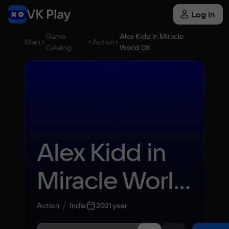
Log in
Game
Alex Kidd in Miracle
Main
Action
Catalog
World DX
Alex Kidd in 
Miracle World 
DX
Action
Indie
2021 year