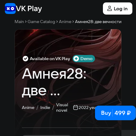
Log in
Main
Game Catalog
Anime
Амнея28: две вечности
Available on VK Play
Demo
Амнея28: 
две 
вечности
Visual
Anime
Indie
2022 year
novel
499 ₽
Buy