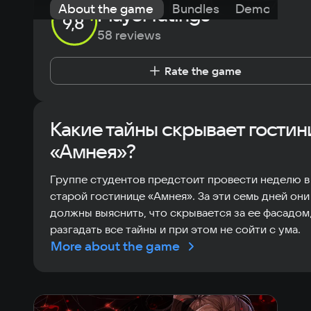
About the game
Bundles
Demo
Exp
Player ratings
9,8
58 reviews
Rate the game
Какие тайны скрывает гостин
«Амнея»?
Группе студентов предстоит провести неделю в
старой гостинице «Амнея». За эти семь дней они
должны выяснить, что скрывается за ее фасадом
разгадать все тайны и при этом не сойти с ума.
More about the game