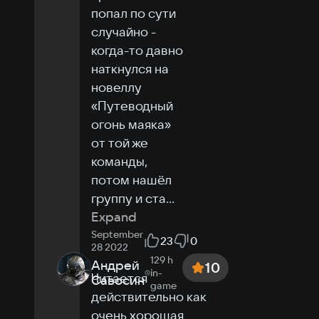
попал по сути 
случайно - 
когда-то давно 
наткнулся на 
новеллу 
«Путеводный 
огонь маяка» 
от той же 
команды, 
потом нашёл 
группу и ста
...
Expand
September
23
0
28 2022
129 h
Андрей
10
in-
Читается 
Савосин
game
действительно как 
очень хорошая 