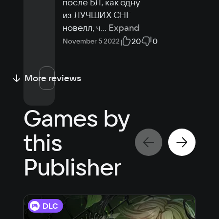
после БЛ, как одну 
из ЛУЧШИХ СНГ 
новелл, ч
...
Expand
20
0
November 5 2022
More reviews
Games by
this
Publisher
DLC