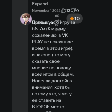
Expand
13
0
November 1 2022
60
10
min.
Прошел всю игру за 
UchihaIlya
in-
51ч 7м (К моему 
game
сожалению, в VK 
PLAY не показывает 
время в этой игре), 
и наконец то могу 
сказать свое 
мнение по поводу 
всей игры в общем. 
Новелла достойна 
внимания, хотя бы 
потому что, я могу 
ее ставить на 
ВТОРОЕ место 