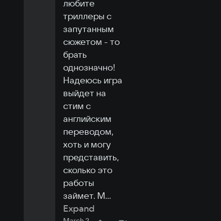
любите 
триллеры с 
запутанным 
сюжетом - то 
брать 
однозначно! 
Надеюсь игра 
выйдет на 
стим с 
английским 
переводом, 
хоть и могу 
представить, 
сколько это 
работы 
займет. М
...
Expand
March 2