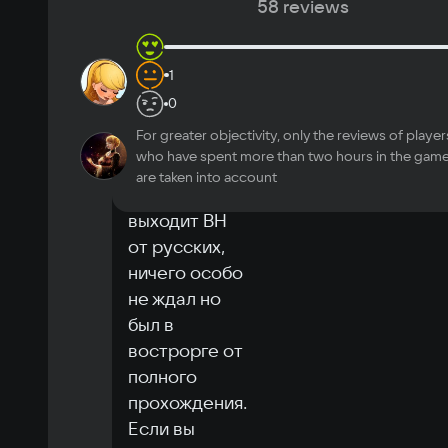
Recommended
58 reviews
OS
203 h
1
10
soganzallein
Windows 7
in-
Лучшая РуВН, 11/10
0
game
Processor
15
1
June 19 2023
Практически любой
For greater objectivity, only the reviews of player
sekaikey
10
Memory
who have spent more than two hours in the gam
Случайно 
are taken into account
2 ГБ
узнал, что 
Video card
выходит ВН 
С поддержкой OpenGL 2.0 или DirectX 9.0c
от русских, 
Space
ничего особо 
2.4 GB
не ждал но 
был в 
вострорге от 
полного 
прохождения. 
Если вы 