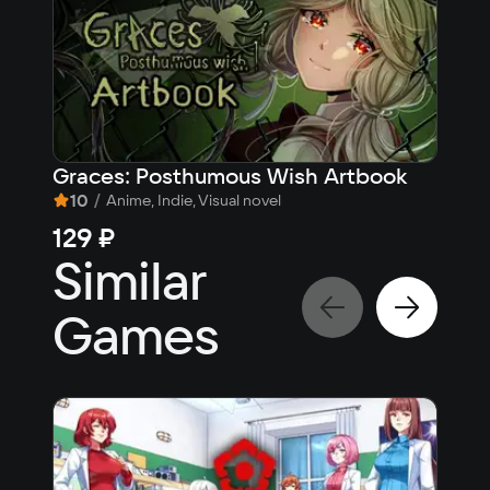
Graces: Posthumous Wish Artbook
Gra
10
/
Anime
Anime, Indie, Visual novel
149
129 ₽
Similar
Games