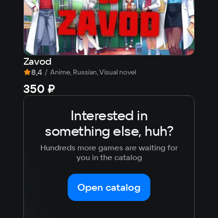
Zavod
Sib
8,4
/
9,1
Anime, Russian, Visual novel
350 ₽
32
Interested in
something else, huh?
Hundreds more games are waiting for
you in the catalog
Open catalog