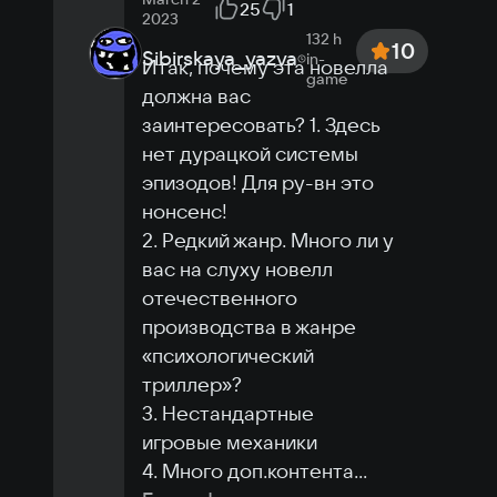
25
1
2023
132 h
10
Sibirskaya_yazva
in-
Итак, почему эта новелла 
game
должна вас 
заинтересовать? 1. Здесь 
нет дурацкой системы 
эпизодов! Для ру-вн это 
нонсенс!

2. Редкий жанр. Много ли у 
вас на слуху новелл 
отечественного 
производства в жанре 
«психологический 
триллер»?

3. Нестандартные 
игровые механики

4. Много доп.контента
...