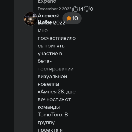
Expand
14
0
December 2 2023
Алексей
10
Цибин
В мае 2022 
мне 
посчастливило
сь принять 
участие в 
бета-
тестировании 
визуальной 
новеллы 
«Амнея 28: две 
вечности» от 
команды 
TomoToro. В 
группу 
проекта я 