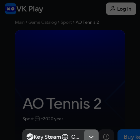
Log in
Main
Game Catalog
Sport
AO Tennis 2
AO Tennis 2
Sport
~2020 year
Key Steam
Key Steam
СНГ, Россия
СНГ, Россия
Buy k