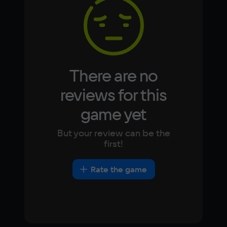
Korean
Portugues
Japanese
Turkish
Video card
NVIDIA GeForce GT 710
Space
15 ГБ
There are no
Other
reviews for this
DirectX(R): 11, Звуковая карта: совместимая 
game yet
c DirectX
But your review can be the
first!
Rate the game