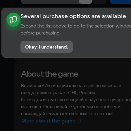
Several purchase options are available
About the game
News
Requirements
Player ratings
Expand the list above to go to the selection windo
?
before purchasing
No reviews
Okay, I understand.
Rate the game
About the game
Внимание! Активация ключа игры возможна в
следующих странах: СНГ, Россия
Ключ для игры с активацией в лаунчере цифрово
магазина. Оплачивайте удобным способом и
наслаждайтесь качественным контентом!
More about the game