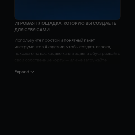
ИГРОВАЯ ПЛОЩАДКА, КОТОРУЮ ВЫ СОЗДАЕТЕ
ДЛЯ СЕБЯ САМИ
Используйте простой и понятный пакет
инструментов Академии, чтобы создать игрока,
похожего на вас как две капли воды, и обустраивайте
свои собственные корты — или же загружайте
тысячи модификаций, созданных другими игроками.
Expand
ЛУЧШИЕ ИГРОКИ В МИРЕ
Сражайтесь с самыми известными теннисистами, в
число которых входят Рафаэль Надаль, Эш Барти,
Анжелика Кербер и многие другие, на аренах ATP и
WTA.
ПОЛНОСТЬЮ ПЕРЕДЕЛАННЫЙ КАРЬЕРНЫЙ
РЕЖИМ
Покоряйте мировые рейтинги в одиночном разряде