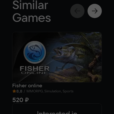
Similar
Games
Fisher online
8,8
/
7,9
MMORPG, Simulation, Sports
520 ₽
fr
Interested in