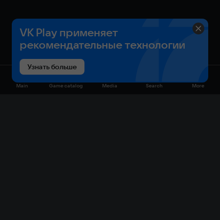
VK Play применяет
рекомендательные технологии
Узнать больше
Main
Game catalog
Media
Search
More
Game catalog
Available on VK Play
Free
Sale
My games
Cloud gaming