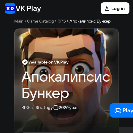
Log in
Main
Game Catalog
RPG
Апокалипсис Бункер
Available on VK Play
Апокалипсис 
Бункер
RPG
Strategy
2026 year
Pla