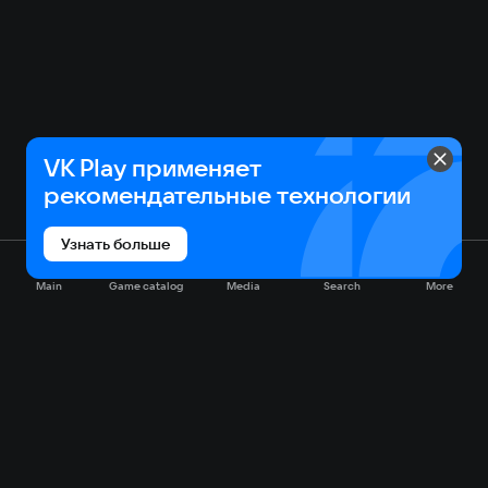
VK Play применяет
рекомендательные технологии
Узнать больше
Main
Game catalog
Media
Search
More
Game catalog
Available on VK Play
Free