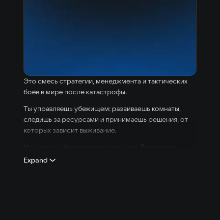
Это смесь стратегии, менеджмента и тактических
боёв в мире после катастрофы.
Ты управляешь убежищем: развиваешь комнаты,
следишь за ресурсами и принимаешь решения, от
которых зависит выживание.
Но одного убежища недостаточно. Вылазки за
пределы — единственный способ добыть ресурсы и
Expand
укрепить позиции. Там тебя ждут враги, где важна
каждая ошибка.
Каждый персонаж — это не просто герой, а часть
стратегии. Один наносит урон, другой лечит, третий
контролирует поле боя. Только правильная