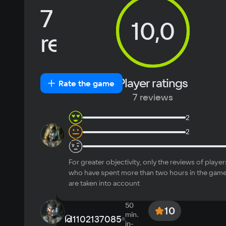
Language
Text
Voiceover
Language
Recommended
7
Russian
Spanish
10,0
English
French
OS
reviews
Simplified
German
Windows 11
Chinese
Arabic
Italian
Korean
Portugues
Most
Player ratings
New
Positive
Neutral
Negative
Rate the game
Japanese
Turkish
helpful
7 reviews
2
8 h
in-
2
id1068740407
10
game
Ну.. Иногда зависает а 
так норм... (Вообще 
For greater objectivity, only the reviews of player
крутяк! Молодцы 
who have spent more than two hours in the gam
разрабы)
...
Expand
are taken into account
0
0
July 18 2026
50
10
min.
О
id1102137085
in-