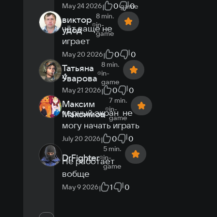
0
0
May 24 2026
game
8 min.
виктор
in-
чёт ваще не 
удод
game
играет
0
0
May 20 2026
8 min.
Татьяна
in-
4
Уварова
game
0
0
May 21 2026
7 min.
Максим
in-
черный экран  не 
Максимов
game
могу начать играть
0
0
July 20 2026
5 min.
DrFighter
in-
Не работает 
game
вобще
1
0
May 9 2026