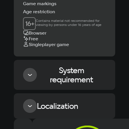
Game markings
Age restriction
Contains material not recommended for 
16
+
viewing by persons under 16 years of age
Browser
Free
Singleplayer game
System
requirement
Minimum
Localization
OS
Windows 7