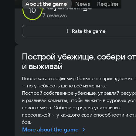
About the game
News
Requirements
Player ratings
10
7 reviews
Rate the game
Построй убежище, собери о
и выживай
После катастрофы мир больше не принадлежит
— но у тебя есть шанс всё изменить.
Построй собственное убежище, управляй ресур
и развивай комнаты, чтобы выжить в суровых ус
нового мира. Собери отряд из уникальных
персонажей — у каждого свои способности и ст
боя.
More about the game