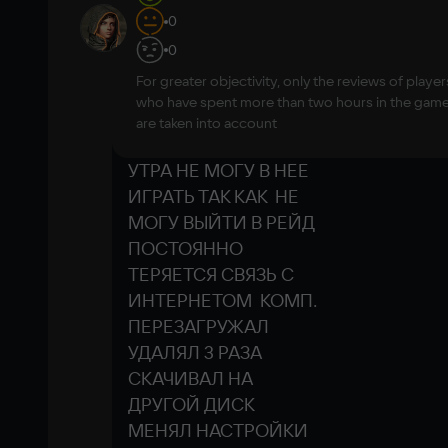
157 h
0
9
id819946262
in-
ИГРА ШИКАРНАЯ ВСЕ 
0
OS
game
МОМЕНТЫ ИГРЫ 
Windows 10
For greater objectivity, only the reviews of player
ОЧЕНЬ 
Processor
who have spent more than two hours in the gam
ПОНРАВИЛИСЬ НО 
Intel Core i5-9600K or AMD Ryzen 5 3600 
are taken into account
СЕГОДНЯ С 5 ЧЕС. 
processor
Memory
УТРА НЕ МОГУ В НЕЕ 
16 GB ОЗУ
ИГРАТЬ ТАК КАК  НЕ 
Video card
МОГУ ВЫЙТИ В РЕЙД 
NVIDIA GeForce GTX 1050 Ti or AMD 
ПОСТОЯННО 
Radeon RX 580 or Intel Arc A380
ТЕРЯЕТСЯ СВЯЗЬ С 
Space
ИНТЕРНЕТОМ  КОМП. 
12 GB
ПЕРЕЗАГРУЖАЛ 
УДАЛЯЛ 3 РАЗА 
СКАЧИВАЛ НА 
ДРУГОЙ ДИСК  
МЕНЯЛ НАСТРОЙКИ 