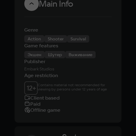
Main Info
Raiders
Genre
Action
Shooter
Survival
Game features
Экшен
Шутер
Выживание
Publisher
Embark Studios
Age restriction
Contains material not recommended for 
12
+
viewing by persons under 12 years of age
Client based
Paid
Offline game