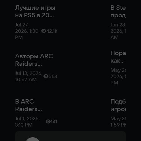
Лучшие игры
В Steam
на PS5 в 2026
продолжа
году
крупная
Jul 27,
Jun 28,
летняя
2026, 1:30
42.1k
2026, 10:50
распрода
PM
AM
со скидк
до 95%
Пора игра
Авторы ARC
как
Raiders
изменила
May 26,
добавили
Jul 13, 2026,
ARC Raide
563
2026, 5:01
PvE-режим в
10:57 AM
релиза
PM
The Finals и
расстроили
фанатов
В ARC
Подбор
Raiders
игроков п
полноценно
стилю: ка
Jul 1, 2026,
May 21, 2026
141
добавили
попасть в
3:13 PM
1:59 PM
античит
дружелю
Denuvo
лобби AR