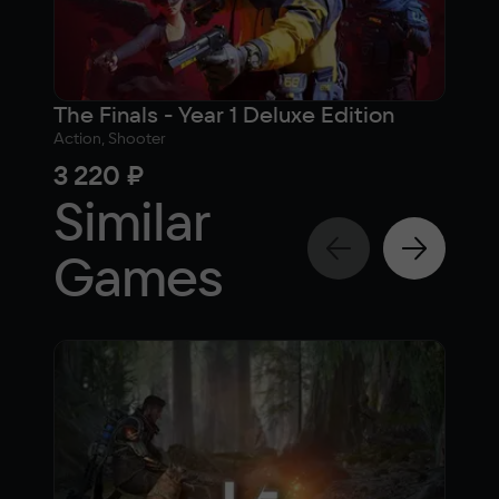
The Finals - Year 1 Deluxe Edition
ARC
Action, Shooter
4,
3 220 ₽
fr
Similar
Games