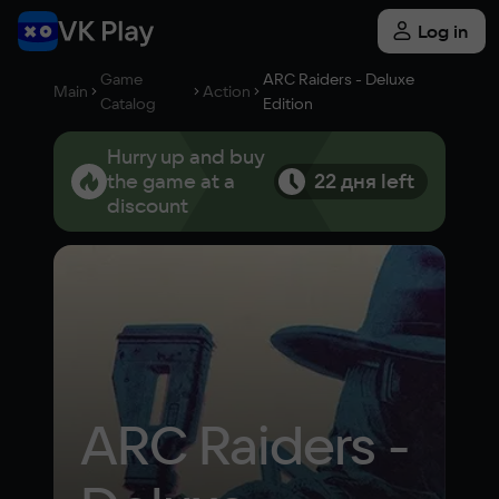
Log in
Game
ARC Raiders - Deluxe
Main
Action
Catalog
Edition
Hurry up and buy
the game at a
22 дня left
discount
ARC Raiders - 