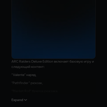
ARC Raiders Deluxe Edition включает базовую игру и
следующий контент:
“Valente” наряд,
“Pathfinder” рюкзак,
“Blanket Roll” брелок рюкзака.
Плюс:
Expand