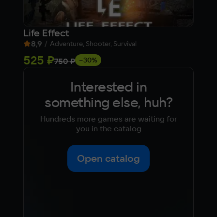
Life Effect
Ка
8,9
/
8,
Adventure, Shooter, Survival
525 ₽
Fre
−30%
750 ₽
Interested in
something else, huh?
Hundreds more games are waiting for
you in the catalog
Open catalog