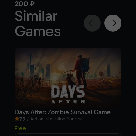
200 ₽
1 4
Similar
Games
Days After: Zombie Survival Game
161
7,9
/
8
Action, Simulation, Survival
613
Free