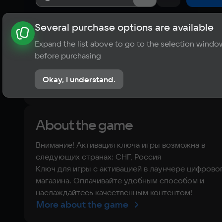
Several purchase options are available
About the game
News
Requirements
Player ratings
Expand the list above to go to the selection windo
?
before purchasing
No reviews
Okay, I understand.
Rate the game
About the game
Внимание! Активация ключа игры возможна в
следующих странах: СНГ, Россия
Ключ для игры с активацией в лаунчере цифрово
магазина. Оплачивайте удобным способом и
наслаждайтесь качественным контентом!
More about the game