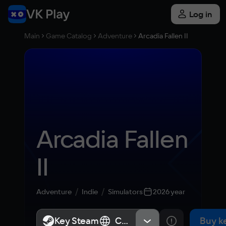
Log in
Main
Game Catalog
Adventure
Arcadia Fallen II
Arcadia Fallen 
II
Adventure
Indie
Simulators
2026 year
Key Steam
Key Steam
СНГ, Россия
СНГ, Россия
Buy k