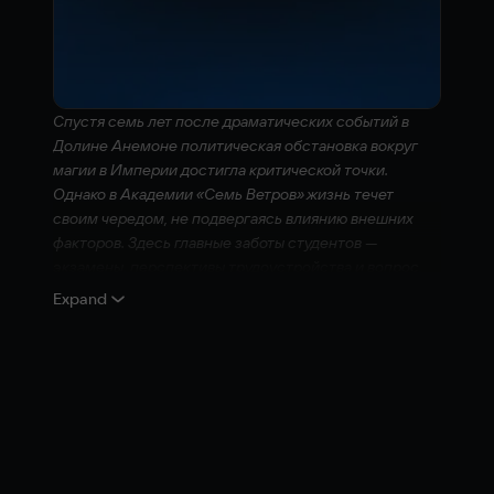
Спустя семь лет после драматических событий в
Долине Анемоне политическая обстановка вокруг
магии в Империи достигла критической точки.
Однако в Академии «Семь Ветров» жизнь течет
своим чередом, не подвергаясь влиянию внешних
факторов. Здесь главные заботы студентов —
экзамены, перспективы трудоустройства и вопрос,
кто с кем пойдет на новогодний бал, но когда
Expand
любопытная группа старшекурсников натыкается на
тайну, скрытую в замке, их приоритеты на год
меняются в одно мгновение...
Отправьтесь в совершенно новое приключение в
роли студента-мага Академии Семи Ветров и
погрузитесь в историю, которая понравится как
новым, так и старым игрокам серии. Выберите одну