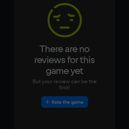
2 ГБ
Korean
Portugues
Japanese
Turkish
Video card
Intel HD Graphics 4000
Space
2 ГБ
There are no
Other
reviews for this
DirectX(R): 11, Звуковая карта: совместимая 
game yet
c DirectX
But your review can be the
first!
Rate the game