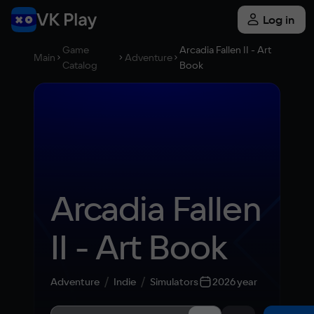
Log in
Game
Arcadia Fallen II - Art
Main
Adventure
Catalog
Book
Arcadia Fallen 
II - Art Book
Adventure
Indie
Simulators
2026 year