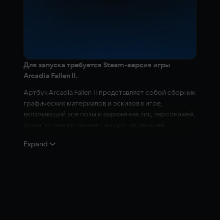
Для запуска требуется Steam-версия игры
Arcadia Fallen II.
Артбук Arcadia Fallen II представляет собой сборник
графических материалов и эскизов к игре,
включающий все позы и выражения лиц персонажей,
фоны, вставки и множество других деталей,
касающихся Академии «Семь Ветров» и её
Expand
обитателей.
© 2021 Galdra Studios ApS