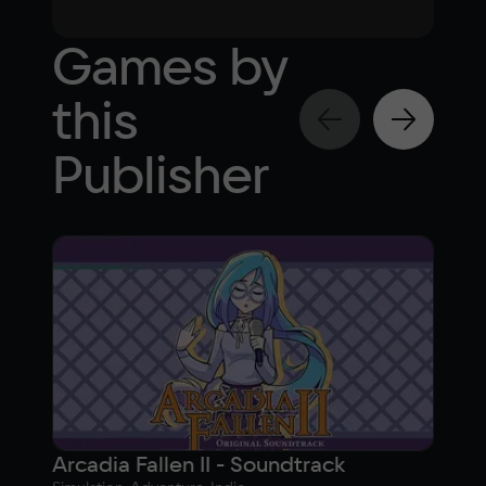
Games by
this
Publisher
Arcadia Fallen II - Soundtrack
Arca