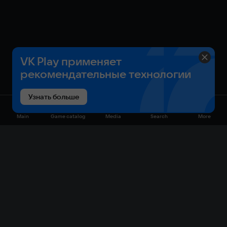
VK Play применяет
рекомендательные технологии
Узнать больше
Main
Game catalog
Media
Search
More
Game catalog
Available on VK Play
Free
Sale
My games