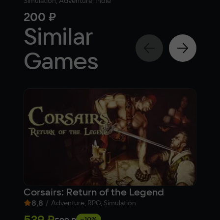
Simulation, Adventure, Indie
Simul
200 ₽
1 1
Similar
Games
Corsairs: Return of the Legend
Car
8,8
/
7,
Adventure, RPG, Simulation
539 ₽
1 6
−10%