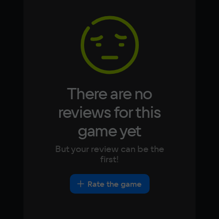
Memory
Arabic
Italian
2 ГБ
Korean
Portugues
Japanese
Turkish
Video card
Intel HD Graphics 4000
Space
2 ГБ
There are no
Other
reviews for this
DirectX(R): 11, Звуковая карта: совместимая 
game yet
c DirectX
But your review can be the
first!
Rate the game