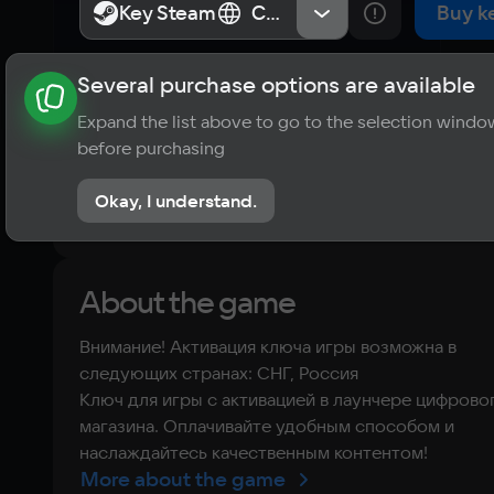
Key Steam
Key Steam
СНГ, Россия
СНГ, Россия
Buy k
Several purchase options are available
About the game
News
Requirements
Player ratings
Expand the list above to go to the selection windo
?
before purchasing
No reviews
Okay, I understand.
Rate the game
About the game
Внимание! Активация ключа игры возможна в
следующих странах: СНГ, Россия
Ключ для игры с активацией в лаунчере цифрово
магазина. Оплачивайте удобным способом и
наслаждайтесь качественным контентом!
More about the game