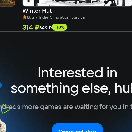
Winter Hut
8,5
/
Indie, Simulation, Survival
314 ₽
−10%
349 ₽
Interested in
something else, hu
dreds more games are waiting for you in 
Open catalog