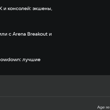
К и консолей: экшены,
ли с Arena Breakout и
Showdown: лучшие
Age res