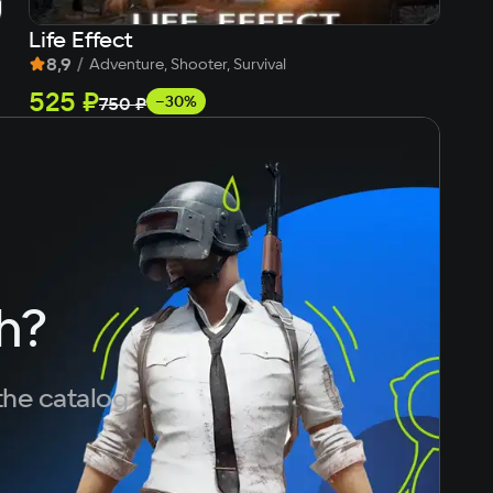
Life Effect
Da
8,9
/
7
Adventure, Shooter, Survival
525 ₽
Fr
−30%
750 ₽
h?
the catalog