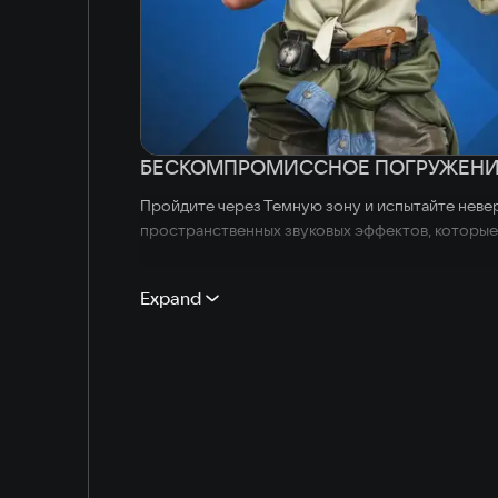
БЕСКОМПРОМИССНОЕ ПОГРУЖЕН
Пройдите через Темную зону и испытайте неве
пространственных звуковых эффектов, которые
ВОЕННОЕ МОДЕЛИРОВАНИЕ
Expand
Выбирайте свое снаряжение и выбирайте свой ст
ТАКТИКА
Arena Breakout: Infinite расширяет границы ст
каждая пуля. Успех гарантирует не только выжи
ИДЕАЛЬНОЕ ОРУЖИЕ