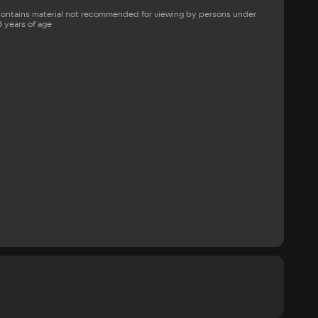
ontains material not recommended for viewing by persons under 
8 years of age