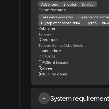
Adventure
Shooter
Survival
Game features
Тактический шутер
Шутер в открыто
Шутер от первого лица
Шутер
Выж
Publisher
Tencent
Developer
Tencent Games Cube Studio
Launch date
12.08.2024
Client based
Free
Online game
System requiremen