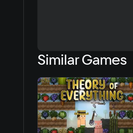
Hi-speed internet
Purchased game
No need to download
Ultra settings
Play in the cloud
Similar Games