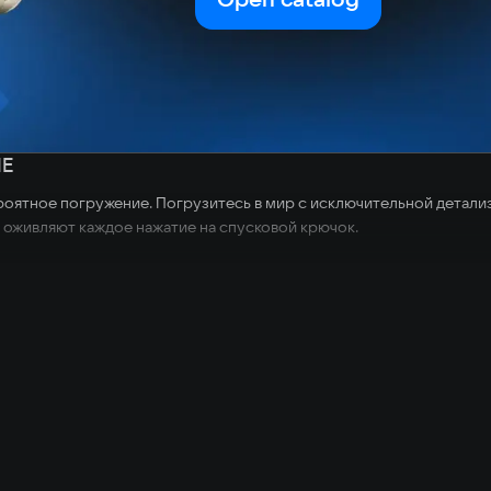
ИЕ
роятное погружение. Погрузитесь в мир с исключительной детали
 оживляют каждое нажатие на спусковой крючок.
иль боя. Пока вы живы, каждый рейд — это победа. Экипируйтесь п
ратегической войны и тактических перестрелок. Соберите и проверь
вание, но и достижения, показывая истинную доблесть на арене.