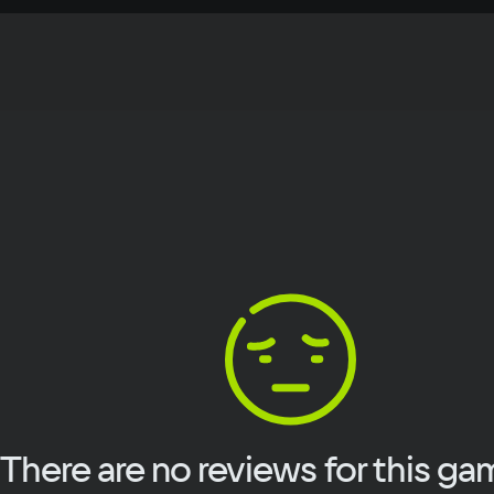
Rec
OS
Windows
Text
Voiceover
Language
Pro
Spanish
Intel P
French
Core 6
German
Me
Italian
2 ГБ
Portuguese
Vid
Turkish
Nvidia 
или лу
Sp
500 МБ
There are no reviews for this ga