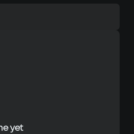
ommended
 7, Windows 8, Windows 10
Text
Voiceover
cessor
entium Dual Core E6500K 2.93Ghz / AMD Athlon 64 X2 Dual 
400+
mory
eo card
GeForce 9600 GT / ATI Radeon HD 4830 с 512 Mb памяти 
чше
ace
me yet