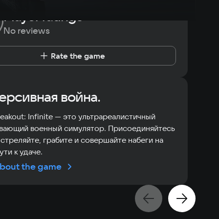
Player ratings
No reviews
Rate the game
рсивная война.
reakout: Infinite — это ультрареалистичный
ывающий военный симулятор. Присоединяйтесь
, стреляйте, грабите и совершайте набеги на
ути к удаче.
bout the game