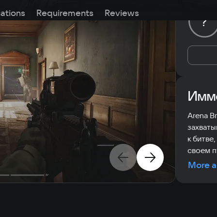
cations
Requirements
Reviews
?
Имме
Arena B
захват
к битве
своем п
More a