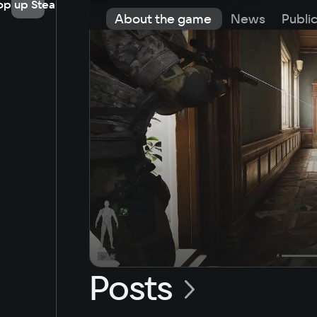
op up Steam
About the game
News
Publi
Posts