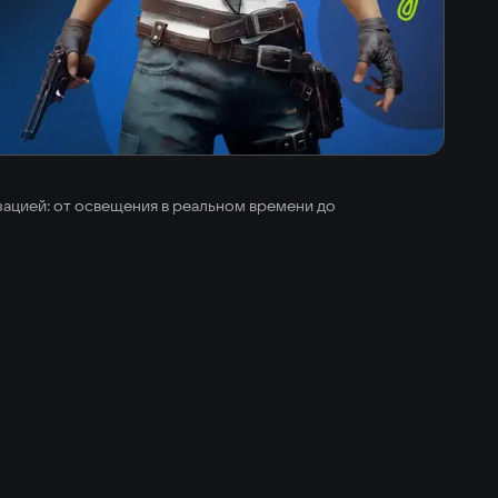
зацией: от освещения в реальном времени до
о полной или оставайтесь налегке. Выбор ваш.
те свое снаряжение дважды — в Темной зоне на счету