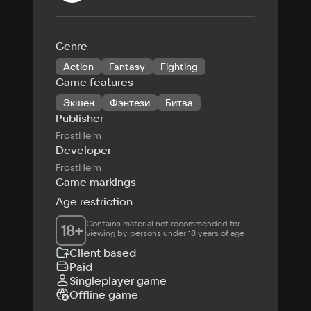
Genre
Action
Fantasy
Fighting
Game features
Экшен
Фэнтези
Битва
Publisher
FrostHelm
Developer
FrostHelm
Game markings
Age restriction
Contains material not recommended for 
18
+
viewing by persons under 18 years of age
Client based
Paid
Singleplayer game
Offline game