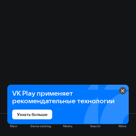
быстро расправляться даже с сильными
противниками без лишнего риска для себя.
VK Play применяет
рекомендательные технологии
Узнать больше
Main
Game catalog
Media
Search
More