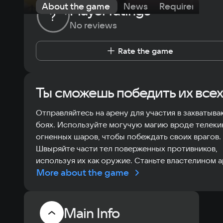
About the game
News
Requirements
Player ratings
?
No reviews
Rate the game
Ты сможешь победить их всех
Отправляйтесь на арену для участия в захватыв
боях. Используйте могучую магию вроде телеки
огненных шаров, чтобы побеждать своих врагов.
Швыряйте части тел поверженных противников,
используя их как оружие. Станьте властелином 
More about the game
Main Info