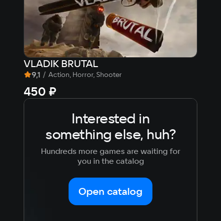
Recommended
Processor
Intel Core i7-10700F
Memory
VLADIK BRUTAL
Met
16 ГБ
9,1
/
9
Action, Horror, Shooter
Video card
450 ₽
1 5
NVIDIA GeForce RTX 3070
Space
Interested in
900 МБ
something else, huh?
Hundreds more games are waiting for
you in the catalog
Open catalog