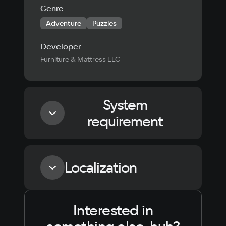
Genre
Adventure
Puzzles
Developer
Furniture & Mattress LLC
System
requirement
Minimum
Localization
Processor
Intel Core i5-6500 / AMD FX-Series FX-4300
Interested in
Language
Text
Voiceover
Language
Russian
Spanish
Memory