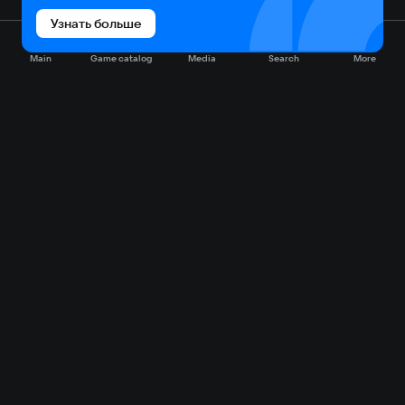
Узнать больше
Main
Game catalog
Media
Search
More
Game catalog
Available on VK Play
Free
Sale
My games
Cloud gaming
Main
Plans
Download
FAQ