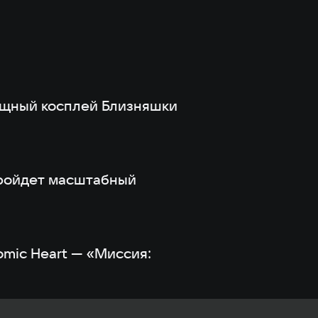
ящный косплей Близняшки
пройдет масштабный
omic Heart — «Миссия: