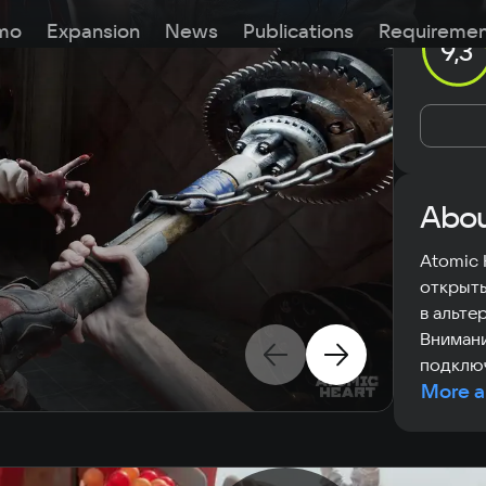
mo
Expansion
News
Publications
Requiremen
9,3
Abou
Atomic 
открыты
в альте
Внимани
подключ
More a