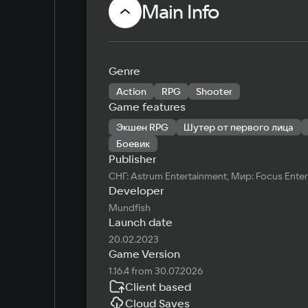
Main Info
Genre
Action
RPG
Shooter
Game features
Экшен RPG
Шутер от первого лица
Боевик
Publisher
СНГ: Astrum Entertainment, Мир: Focus Entert
Developer
Mundfish
Launch date
20.02.2023
Game Version
1.16.4 from 30.07.2026
Client based
Cloud Saves