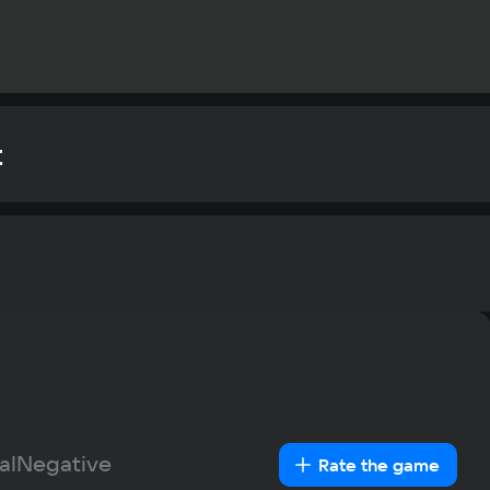
t
Rec
OS
Window
Text
Voiceover
Language
Pro
Spanish
-4460 @ 3.1 Ghz 
AMD Ryz
French
(требуе
German
Me
al
Negative
Rate the game
Italian
16 GB (