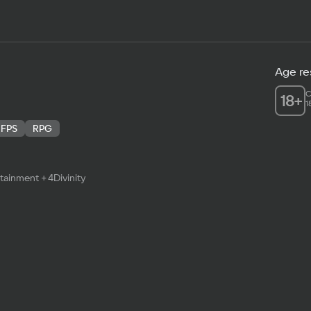
Age res
C
18
+
1
FPS
RPG
ainment + 4Divinity