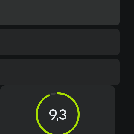
ommended
s 10
Text
Voiceover
cessor
9,3
en 7 2700X @ 3.8 Ghz или Intel Core i7-7700 @ 3.6 Ghz 
тся поддержка AVX, AVX2 и SSE 4.2)
mory
Двухканальный режим)