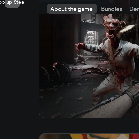
op up Steam
About the game
Bundles
De