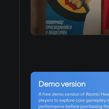
Demo version
A free demo version of Atomic Hear
players to explore core gameplay 
performance before purchasing the 