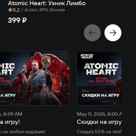
Atomic Heart: Узник Лимбо
At
5,2
/
8
Action, RPG, Shooter
399 ₽
3
6, 8:09 AM
May 11, 2026, 8:00 AM
а игру!
Скидки на игру!
 на любое издание!
Скидка 55% на любое из