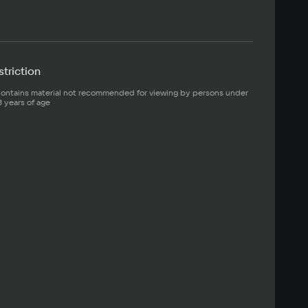
triction
ontains material not recommended for viewing by persons under 
8 years of age