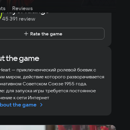
ts
Player ratings
Reviews
45 391 review
Rate the game
t the game
Heart — приключенческий ролевой боевик с
м миром, действие которого разворачивается
рнативном Советском Союзе 1955 года.
е: для запуска игры требуется постоянное
ение к сети Интернет
bout the game