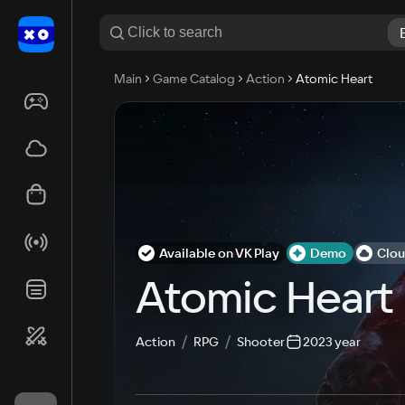
Main
Game Catalog
Action
Atomic Heart
Available on VK Play
Demo
Clo
Atomic Heart
Action
RPG
Shooter
2023 year