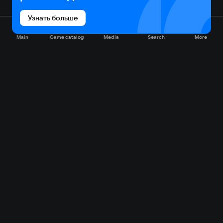
Узнать больше
Main
Game catalog
Media
Search
More
Game catalog
Available on VK Play
Free
Sale
My games
Cloud gaming
Main
Plans
Download
FAQ