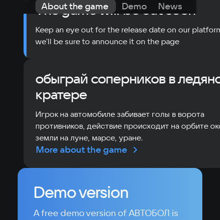
About the game
Demo
News
Requi
The game will be out soon
Keep an eye out for the release date on our platfor
we'll be sure to announce it on the page
обыграй соперников в ледян
кратере
Игрок на автомобиле забивает голы в ворота
противников, действие происходит на орбите о
земли на луне, марсе, уране.
More about the game
Demo version
A free demo version of АВТОБОЛ is