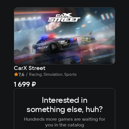
CarX Street
Зар
7,6
/
8,
Racing, Simulation, Sports
1 699 ₽
199
Interested in
something else, huh?
Hundreds more games are waiting for
you in the catalog