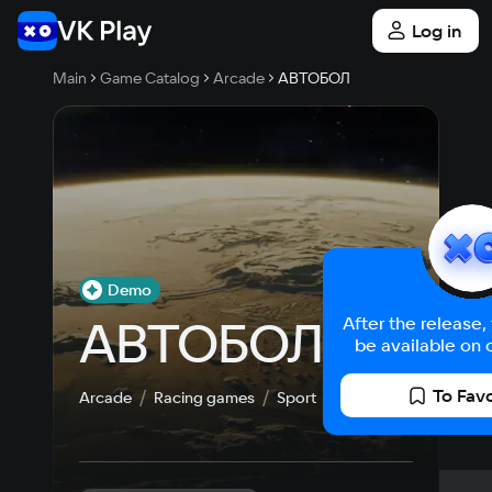
Log in
Main
Game Catalog
Arcade
АВТОБОЛ
Demo
АВТОБОЛ
After the release,
be available on 
To Favo
Arcade
Racing games
Sport