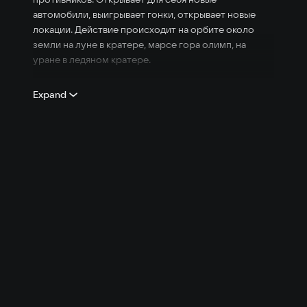
автомобили, выигрывает гонки, открывает новые
локации. Действие происходит на орбите около
земли на луне в кратере, марсе гора олимп, на
уране в ледяном кратере.
Игра переведена на хинди, турецкий, английский
Expand
языки