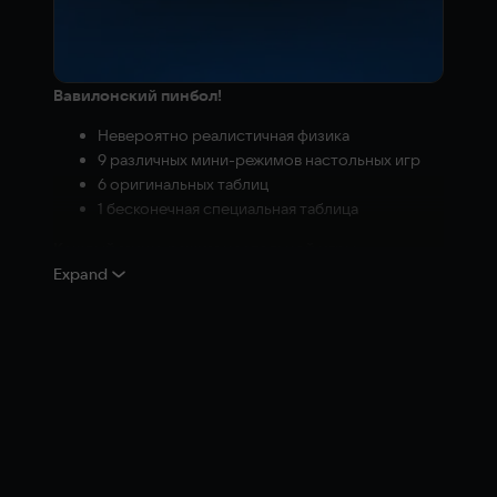
Вавилонский пинбол!
Невероятно реалистичная физика
9 различных мини-режимов настольных игр
6 оригинальных таблиц
1 бесконечная специальная таблица
Каждый мини-режим настольной игры
отличается особым игровым процессом:
Expand
Большие моменты
Черная линия
Мертвая Голова
Злая магия
Туман
Торопиться
Железный огонь
Магический Портал