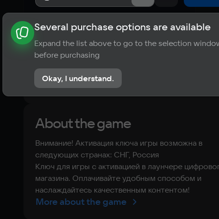
Several purchase options are available
About the game
News
Requirements
Player ratings
Expand the list above to go to the selection windo
?
before purchasing
No reviews
Okay, I understand.
Rate the game
About the game
Внимание! Активация ключа игры возможна в
следующих странах: СНГ, Россия
Ключ для игры с активацией в лаунчере цифрово
магазина. Оплачивайте удобным способом и
наслаждайтесь качественным контентом!
More about the game