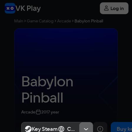
Log in
Main
Game Catalog
Arcade
Babylon Pinball
Babylon 
Pinball
Arcade
2017 year
Key Steam
Key Steam
СНГ, Россия
СНГ, Россия
Buy k