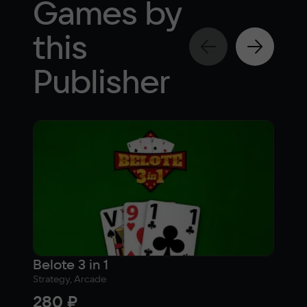
Games by
this
Publisher
Belote 3 in 1
Strategy, Arcade
Actio
280 ₽
199