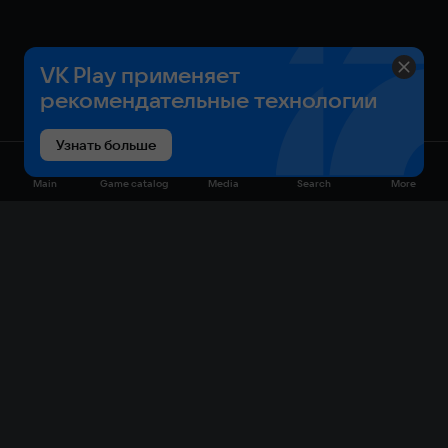
VK Play применяет
рекомендательные технологии
Узнать больше
Main
Game catalog
Media
Search
More
Game catalog
Available on VK Play
Free
Sale
My games
Cloud gaming