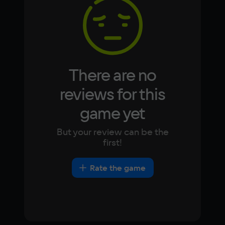
Korean
Portugues
Japanese
Turkish
Video card
Совместимая с DirectX 9
Space
500 МБ
There are no
Other
reviews for this
DirectX(R): 9.0, Звуковая карта: 
game yet
совместимая c DirectX
But your review can be the
first!
Rate the game