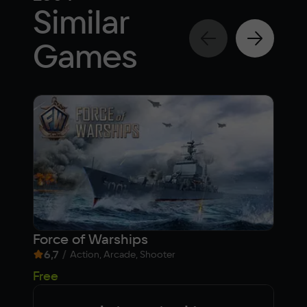
Similar
Games
Force of Warships
Tan
6,7
/
7,1
Action, Arcade, Shooter
Free
Fre