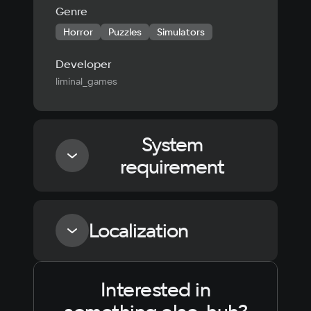
Genre
Horror
Puzzles
Simulators
Developer
liminal_games
System
requirement
Minimum
Localization
Processor
Intel Core i5-4460 / AMD FX-6300
Interested in
Language
Text
Voiceover
Language
Russian
Spanish
Memory