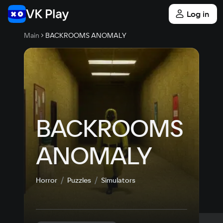
Log in
Main
BACKROOMS ANOMALY
BACKROOMS 
ANOMALY
Horror
Puzzles
Simulators