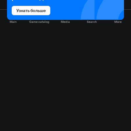
Узнать больше
Main
Game catalog
Media
Search
More
Game catalog
Available on VK Play
Free
Sale
My games
Cloud gaming
Main
Plans
Download
FAQ