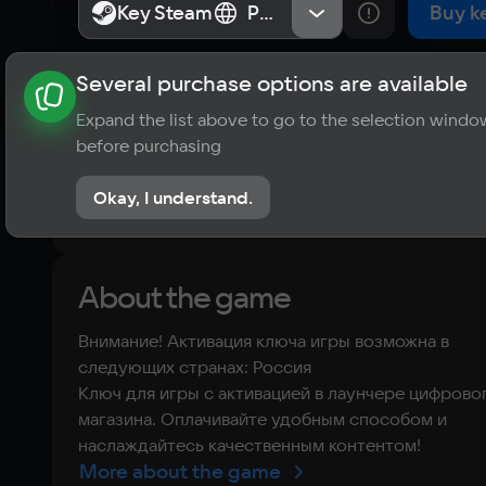
Key Steam
Key Steam
Россия
Россия
Buy k
Several purchase options are available
About the game
News
Requirements
Player ratings
Expand the list above to go to the selection windo
?
before purchasing
No reviews
Okay, I understand.
Rate the game
About the game
Внимание! Активация ключа игры возможна в
следующих странах: Россия
Ключ для игры с активацией в лаунчере цифрово
магазина. Оплачивайте удобным способом и
наслаждайтесь качественным контентом!
More about the game