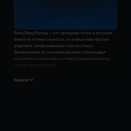
Bang Bang Racing — это аркадные гонки, в которых
важна не только скорость, но и ваше мастерство
водителя. Захватывающие трассы станут
бесконечным источником веселья, а благодаря
интуитивно понятной системе управления в игру
смогут играть и дети.
Игроков ждёт высокоскоростные гонки на 20
Expand
симпатичных автомобильчиках из 4 классов, от
масл-каров до Формулы. Уворачивайтесь от
взрывающихся бочек, объезжайте конусы и
покрышки, обгоните соперников и доберитесь до
финиша первым!
Особенности игры:
Гоночные треки в экзотических локациях по