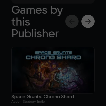
Games by
this
Publisher
Space Grunts: Chrono Shard
Action, Strategy, Indie
Actio