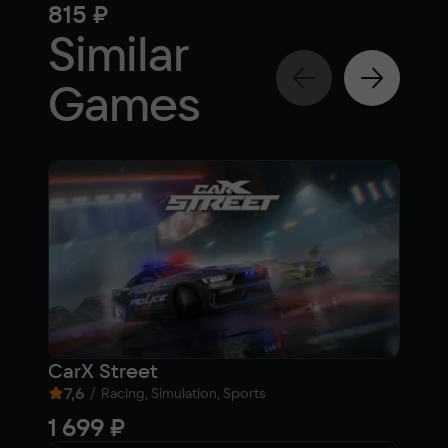
815 ₽
1 0
Similar
Games
CarX Street
Clu
7,6
/
8,
Racing, Simulation, Sports
1 699 ₽
Fre