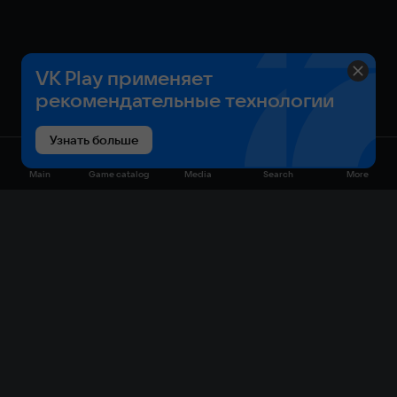
VK Play применяет
рекомендательные технологии
Узнать больше
Main
Game catalog
Media
Search
More
Game catalog
Available on VK Play
Free
Sale
My games