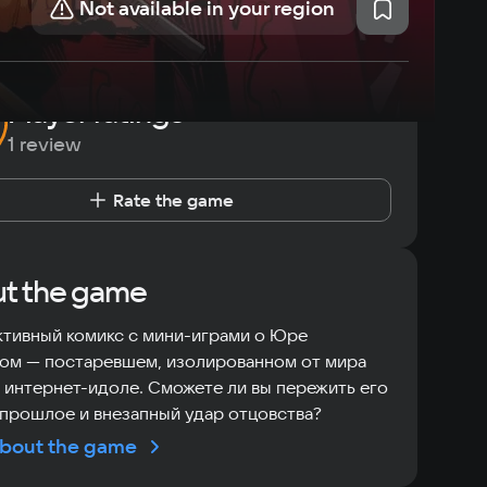
Not available in your region
Player ratings
1 review
Rate the game
t the game
тивный комикс с мини-играми о Юре
ом — постаревшем, изолированном от мира
интернет-идоле. Сможете ли вы пережить его
прошлое и внезапный удар отцовства?
bout the game