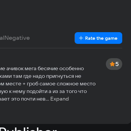
Windows
Text
Voiceover
Language
Sp
Spanish
0.7 GB
French
German
al
Negative
Rate the game
Italian
Portuguese
Turkish
5
е ачивок мега бесячие особенно 
ами там где надо пригнуться не 
ом месте + гроб самое сложное место 
ю к нему подойти а из за того что 
ает это почти нев
...
Expand