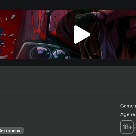
Game 
Age res
C
18
+
1
Викторина