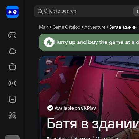
Main
Game Catalog
Adventure
Батя в здании:
Hurry up and buy the game at a 
Available on VK Play
Батя в здании
Adventure
Russian
Visual novel