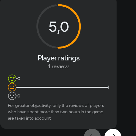
 11
Text
Voiceover
ace
5,0
Player ratings
1 review
0
1
0
For greater objectivity, only the reviews of players
who have spent more than two hours in the game
are taken into account