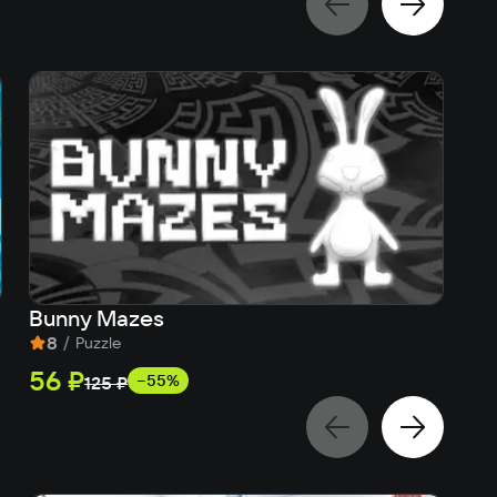
Bunny Mazes
Cu
8
/
Puzzle
56 ₽
12
−55%
125 ₽