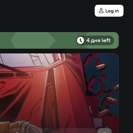
Log in
4 дня left