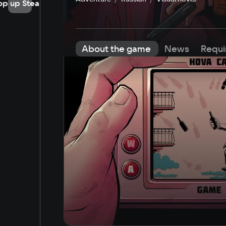
op up Steam
About the game
News
Requi