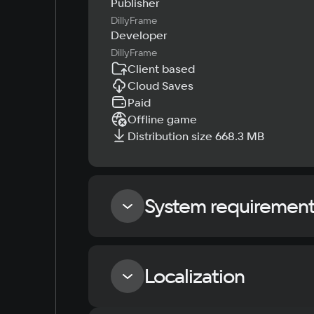
Publisher
DillyFrame
Developer
DillyFrame
Client based
Cloud Saves
Paid
Offline game
Distribution size 668.3 MB
System requiremen
Minimum
Localization
OS