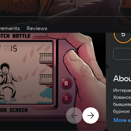
rements
Reviews
5
Abou
Интерак
Хованск
бывшем 
бурное 
More a