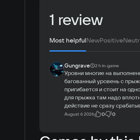
Windows 10
Language
1 review
Space
Russian
0.7 GB
English
Simplified Chinese
Most helpful
New
Positive
Neutr
Arabic
Korean
Japanese
Gungrave
2 h
in-game
Уровни многие на выполнени
багованный уровень с прыжк
пригибается и стоит на одн
для прыжка там надо вплотну
действие не сразу срабатыв
0
0
August 6 2026