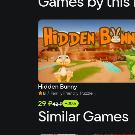
Games by this 
Hidden Bunny
8
/
Family Friendly, Puzzle
29 ₽
−30%
42 ₽
Similar Games