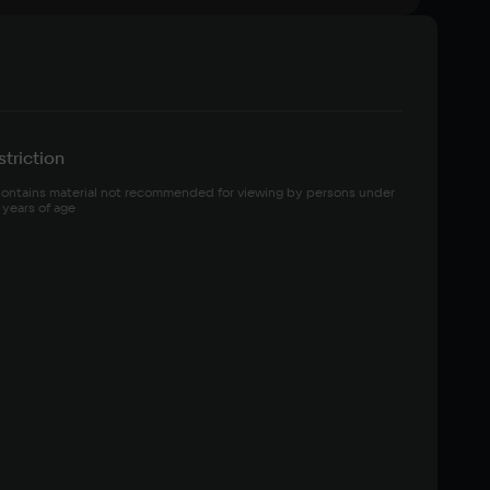
triction
ontains material not recommended for viewing by persons under 
 years of age