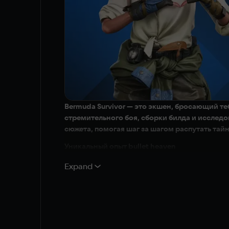
Bermuda Survivor — это экшен, бросающий те
стремительного боя, сборки билда и исслед
сюжета, помогая шаг за шагом распутать тай
Уникальный опыт bullet heaven
Bermuda Survivor по-новому переосмысляет жан
Expand
головоломок и сбора разнообразных ресурсов
Динамичные бои и море синергий
Открывай новые умения и оружие по мере прогр
многое другое уже ждут. Находи синергии и со