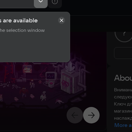
 are available
rements
Reviews
 the selection window
?
Abou
Внимани
следующ
Ключ дл
магазин
наслажд
More a