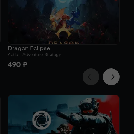
Dragon Eclipse
Bl
Action, Adventure, Strategy
Sim
490 ₽
3