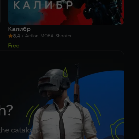
Калибр
Wo
8,4
/
8
Action, MOBA, Shooter
Free
Fr
h?
the catalog