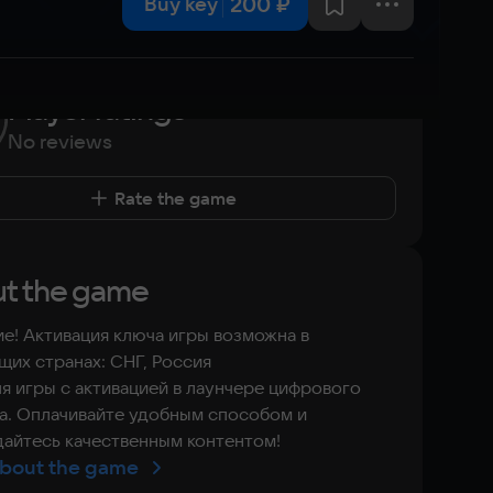
200 ₽
Buy key
Player ratings
No reviews
Rate the game
t the game
е! Активация ключа игры возможна в
их странах: СНГ, Россия
я игры с активацией в лаунчере цифрового
а. Оплачивайте удобным способом и
айтесь качественным контентом!
bout the game