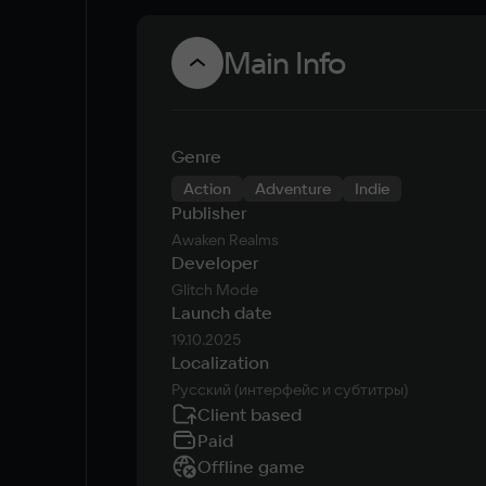
Main Info
Genre
Action
Adventure
Indie
Publisher
Awaken Realms
Developer
Glitch Mode
Launch date
19.10.2025
Localization
Русский (интерфейс и субтитры)
Client based
Paid
Offline game