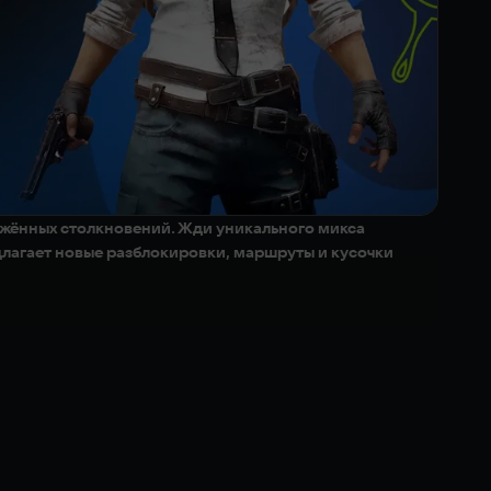
ряжённых столкновений. Жди уникального микса
длагает новые разблокировки, маршруты и кусочки
, найдётся место и для спокойного исследования, лор-
тоносные катаны, биты, револьверы, дробовики, винтовки и
 сокрушать орды.