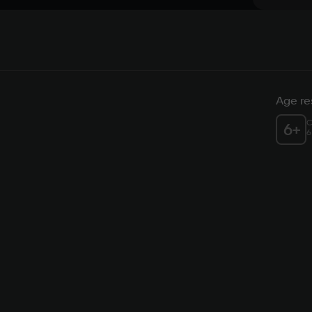
Age res
C
6
+
6