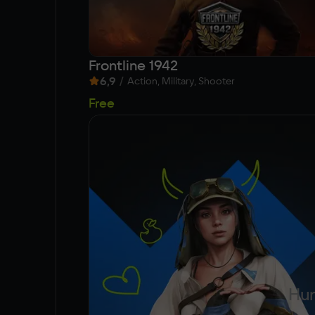
Frontline 1942
6,9
/
Action, Military, Shooter
Free
Hun