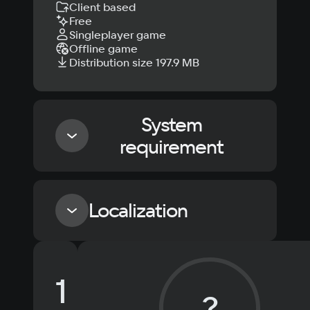
Client based
Free
Singleplayer game
Offline game
Distribution size 197.9 MB
System
requirement
Minimum
Localization
OS
Windows 7
Language
Text
Voiceover
Language
Processor
1
Russian
Spanish
Intel Core 2 Duo E4400 @ 2.00GHz
?
Memory
English
French