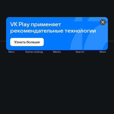
VK Play применяет
рекомендательные технологии
Узнать больше
Main
Game catalog
Media
Search
More
Game catalog
Available on VK Play
Free
Sale
My games