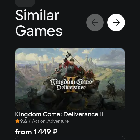
Other
Similar
Клавиатура, мышь
Games
Kingdom Come: Deliverance II
161
9,6
/
8
Action, Adventure
from
1 449 ₽
613