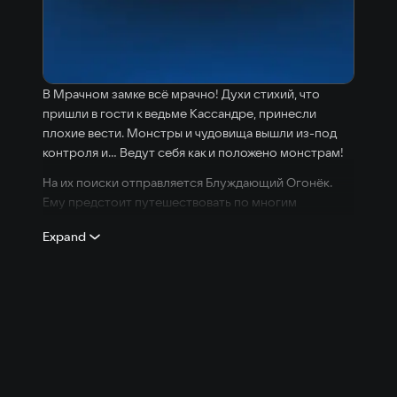
В Мрачном замке всё мрачно! Духи стихий, что
пришли в гости к ведьме Кассандре, принесли
плохие вести. Монстры и чудовища вышли из-под
контроля и… Ведут себя как и положено монстрам!
На их поиски отправляется Блуждающий Огонёк.
Ему предстоит путешествовать по многим
интересным местам, выполнять задания и узнавать
Expand
истории монстров. Ведьма, дракон и духи стихий
помогут ему в этом!
А заодно он познакомится с хоррорку-новеллами,
посвящёнными всем монстрам, которых он
встретит, и постарается не потерять голову от
обилия тёмной восточной поэзии.
Спойлер — он не сможет её потерять! У него нет