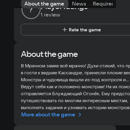
About the game
News
Requirements
Player ratings
?
1 review
Rate the game
About the game
В Мрачном замке всё мрачно! Духи стихий, что 
в гости к ведьме Кассандре, принесли плохие ве
Монстры и чудовища вышли из-под контроля и…
Ведут себя как и положено монстрам! На их поис
отправляется Блуждающий Огонёк. Ему предсто
путешествовать по многим интересным местам,
выполнять задания и узнавать истории монстров
More about the game