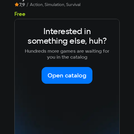
7,9
/
8,
Action, Simulation, Survival
314
Free
Interested in
something else, huh?
Hundreds more games are waiting for
you in the catalog
Open catalog