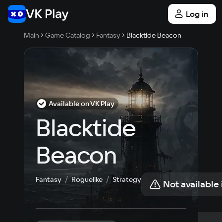
Log in
Main
Game Catalog
Fantasy
Blacktide Beacon
Available on VK Play
Blacktide 
Beacon
Fantasy
Roguelike
Strategy
Not available 