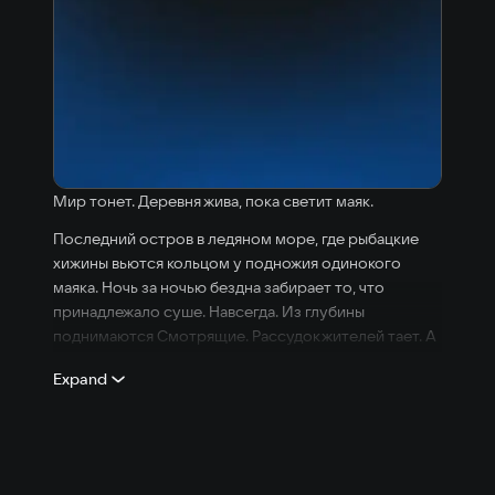
Мир тонет. Деревня жива, пока светит маяк.
Последний остров в ледяном море, где рыбацкие
хижины вьются кольцом у подножия одинокого
маяка. Ночь за ночью бездна забирает то, что
принадлежало суше. Навсегда. Из глубины
поднимаются Смотрящие. Рассудок жителей тает. А
за всем этим — три древних бога, которых нельзя
Expand
одолеть силой.