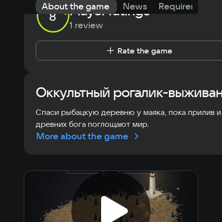
About the game
News
Requirements
Player ratings
8
1 review
Rate the game
Оккультный рогалик-выжива
Спаси рыбацкую деревню у маяка, пока прилив и
древних бога поглощают мир.
More about the game