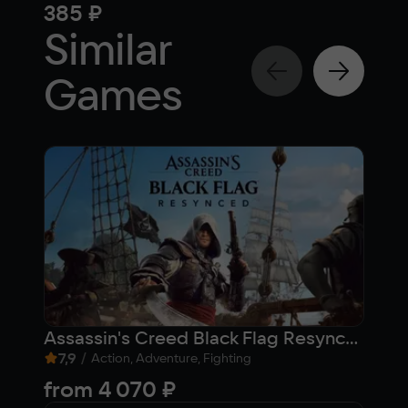
385 ₽
20
Similar
Games
Assassin's Creed Black Flag Resynced
Ста
7,9
/
6,
Action, Adventure, Fighting
from
4 070 ₽
Fre