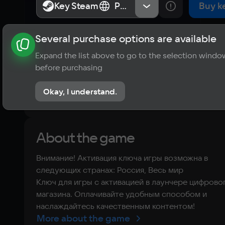
Key Steam
Key Steam
Россия, Весь мир
Россия, Весь мир
Buy k
Several purchase options are available
About the game
News
Requirements
Player ratings
Expand the list above to go to the selection windo
?
before purchasing
No reviews
Okay, I understand.
Rate the game
About the game
Внимание! Активация ключа игры возможна в
следующих странах: Россия, Весь мир
Ключ для игры с активацией в лаунчере цифрово
магазина. Оплачивайте удобным способом и
наслаждайтесь качественным контентом!
More about the game