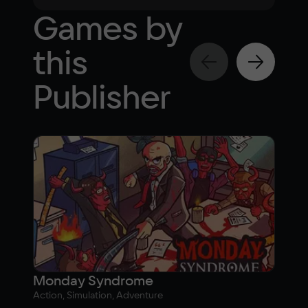
Games by
this
Publisher
Monday Syndrome
Luc
Action, Simulation, Adventure
Actio