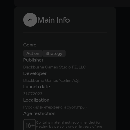
Main Info
Genre
Action
Strategy
Publisher
Blackburne Games Studio FZ, LLC
Developer
Blackburne Games Yazılım A.Ş.
Launch date
31.07.2023
Localization
Русский (интерфейс и субтитры)
Age restriction
Contains material not recommended for 
16
+
viewing by persons under 16 years of age