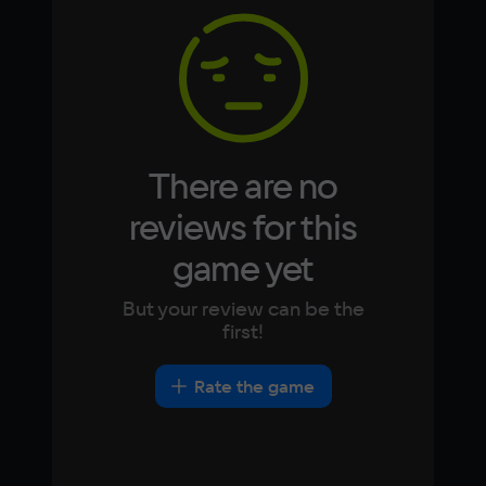
4 Гб
Korean
Portugues
Japanese
Turkish
Video card
NVIDIA GeForce GTX 1050
Space
10 ГБ
There are no
Other
reviews for this
DirectX(R): 9.0, Звуковая карта: 
game yet
совместимая c DirectX
But your review can be the
first!
Rate the game