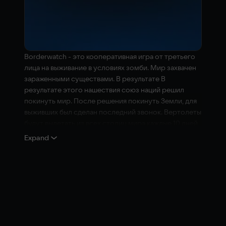
Borderwatch - это кооперативная игра от третьего
лица на выживание в условиях зомби. Мир захвачен
зараженными существами. В результате В
результате этого нашествия союз наций решил
покинуть мир. После решения покинуть Земли, для
выживших был сделан последний звонок. Вертолеты
будут вылетать из всех столиц мира каждые 10 дней.
Выживут те, кто догонит этот вертолет.
Expand
Создайте свою команду, добывайте и выживайте!
Мир оказался под влиянием зараженных существ.
Организация Объединенных Наций признала, что
мир стал непригоден для жизни. Чтобы успеть на
последний звонок, необходимо добраться до
ближайшей столицы и сесть на спасательный
вертолет. Это очень тяжелая борьба с зараженным