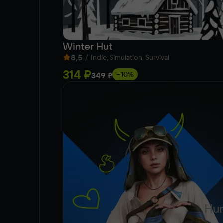
Winter Hut
8,5
/
Indie, Simulation, Survival
314 ₽
−10%
349 ₽
Hun