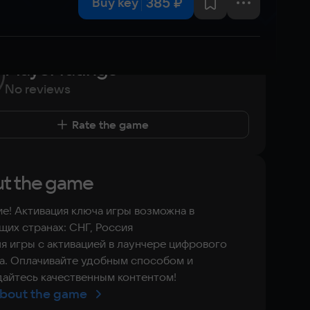
385 ₽
Buy key
Player ratings
No reviews
Rate the game
t the game
е! Активация ключа игры возможна в
их странах: СНГ, Россия
я игры с активацией в лаунчере цифрового
а. Оплачивайте удобным способом и
айтесь качественным контентом!
bout the game