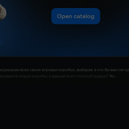
Open catalog
 корешкам всех своих игровых коробок, выбирая, в что бы вам сего
ткрываете новую коробку и вдыхаете его полной грудью?
Ах
...
пространство, которое можно назвать своим, и способ исследова
анствам прошлых лет — место для полок, шкафов и тщательно подо
лятор дизайна и декорирования, дающий вам возможность оставить с