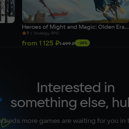
Heroes of Might and Magic: Olden Era (Ранний доступ)
7
/
Strategy, RPG
from
1 125 ₽
−24%
1 499 ₽
Interested in
something else, hu
dreds more games are waiting for you in 