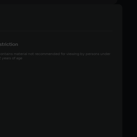
triction
ontains material not recommended for viewing by persons under 
2 years of age