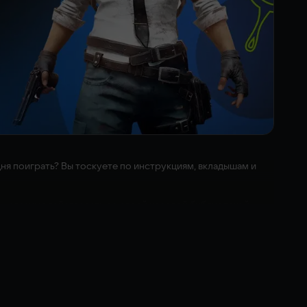
дня поиграть? Вы тоскуете по инструкциям, вкладышам и
ть и взаимодействовать со своей игровой библиотекой
бранных экспозиций, для постеров, фигурок и предметов
вой след в библиотеке Steam и коллекции игр. После того