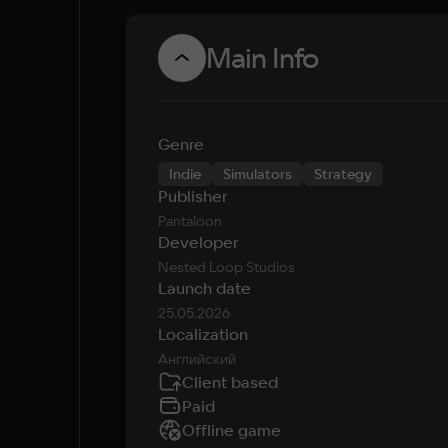
Main Info
Genre
Indie
Simulators
Strategy
Publisher
Pantaloon
Developer
Nested Loop Studios
Launch date
25.05.2026
Localization
Английский
Client based
Paid
Offline game