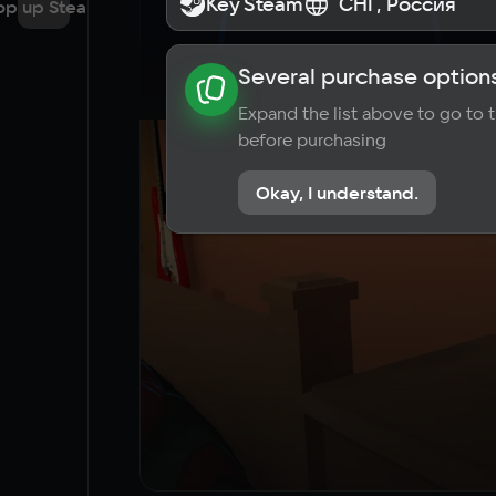
Key Steam
Key Steam
СНГ, Россия
СНГ, Россия
op up Steam
Several purchase options
About the game
News
Requi
Expand the list above to go to
before purchasing
Okay, I understand.