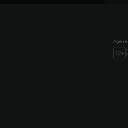
Age res
C
12
+
1