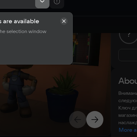
 are available
rements
Reviews
 the selection window
?
Abou
Внимани
следующ
Ключ дл
магазин
наслажд
More a