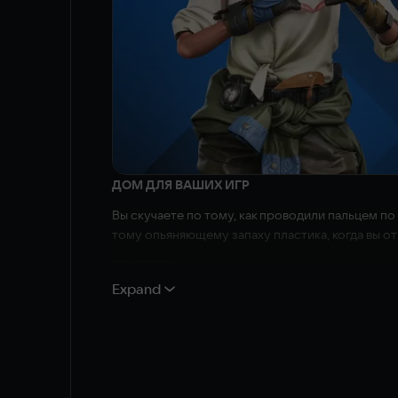
ДОМ ДЛЯ ВАШИХ ИГР
Вы скучаете по тому, как проводили пальцем по
тому опьяняющему запаху пластика, когда вы о
BOXROOM
— это храм всего этого; небольшое 
более осмысленным образом.
Expand
Это возвращение к спальням и игровым простр
коллекционирования.
ДИЗАЙН, РАЗМЕЩЕНИЕ, ВИТРИНА
Это также игра, если хотите так назвать; симу