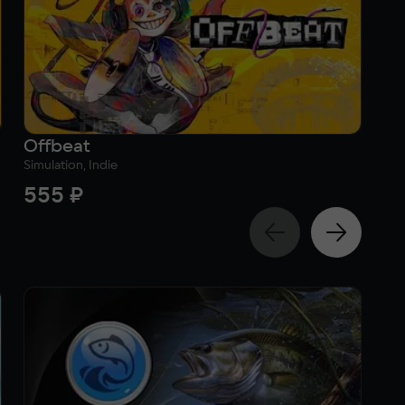
Offbeat
It
Simulation, Indie
Act
555 ₽
2