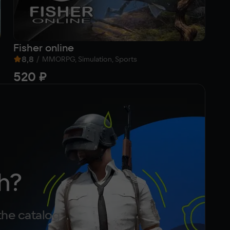
Fisher online
SP
8,8
/
7
MMORPG, Simulation, Sports
520 ₽
9
h?
the catalog