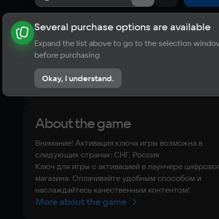
Several purchase options are available
About the game
News
Publications
Player ratings
Expand the list above to go to the selection windo
?
before purchasing
No reviews
Okay, I understand.
Rate the game
About the game
Внимание! Активация ключа игры возможна в
следующих странах: СНГ, Россия
Ключ для игры с активацией в лаунчере цифрово
магазина. Оплачивайте удобным способом и
наслаждайтесь качественным контентом!
More about the game