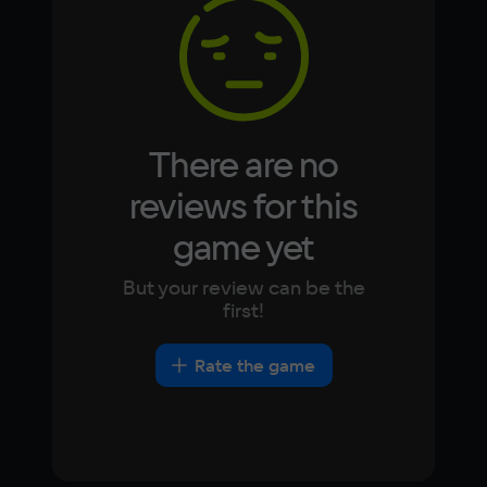
Korean
Portugues
Japanese
Turkish
Video card
128 MB
Space
200 МБ
There are no
Other
reviews for this
DirectX(R): 9.0, Звуковая карта: 
game yet
совместимая c DirectX
But your review can be the
first!
Rate the game