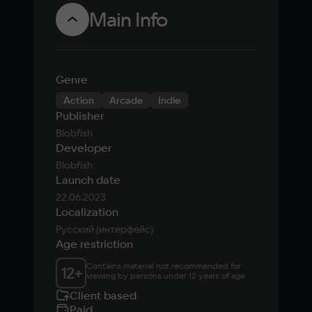
Main Info
Genre
Action
Arcade
Indie
Publisher
Blobfish
Developer
Blobfish
Launch date
22.06.2023
Localization
Русский (интерфейс)
Age restriction
Contains material not recommended for 
12
+
viewing by persons under 12 years of age
Client based
Paid