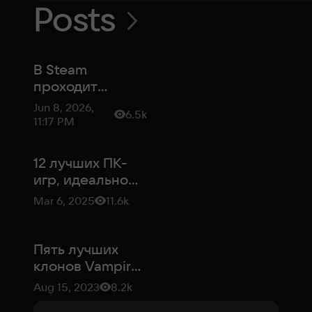
Posts
В Steam
проходит
распродажа
Jun 8, 2026,
6.5k
«Фестиваль
11:17 PM
пуль» — скидки
до 90%
12 лучших ПК-
игр, идеально
адаптированных
Mar 6, 2025
11.6k
под смартфоны
Пять лучших
клонов Vampire
Survivors
Aug 15, 2023
8.2k