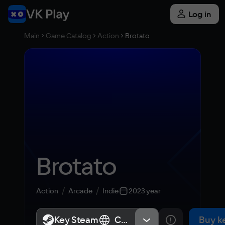
Log in
Main
Game Catalog
Action
Brotato
Brotato
Action
Arcade
Indie
2023 year
Key Steam
Key Steam
СНГ, Россия
СНГ, Россия
Buy k