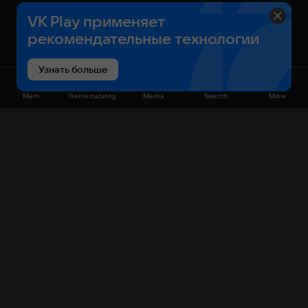
VK Play применяет
рекомендательные технологии
Узнать больше
Main
Game catalog
Media
Search
More
Game catalog
Available on VK Play
Free
Sale
My games
Cloud gaming
Main