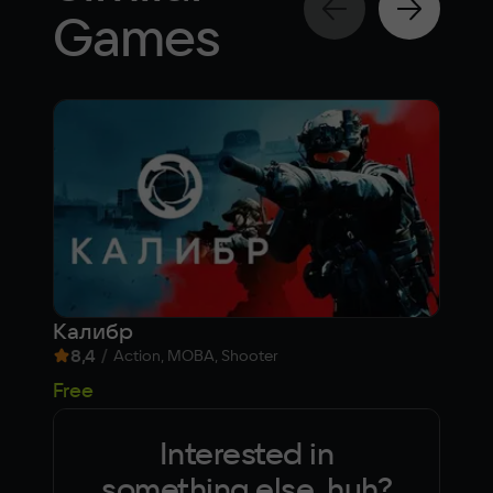
Games
Калибр
War
8,4
/
5,
Action, MOBA, Shooter
Free
Fre
Interested in
something else, huh?