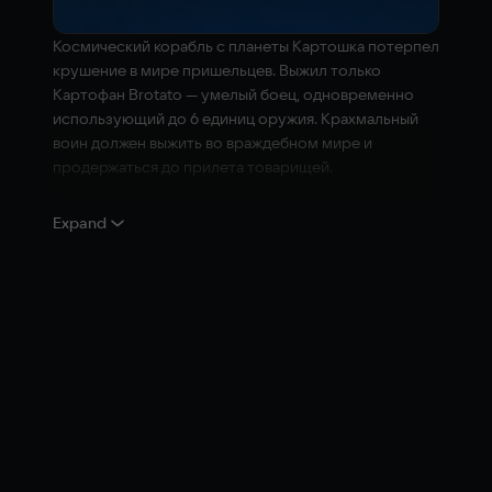
Космический корабль с планеты Картошка потерпел
крушение в мире пришельцев. Выжил только
Картофан Brotato — умелый боец, одновременно
использующий до 6 единиц оружия. Крахмальный
воин должен выжить во враждебном мире и
продержаться до прилета товарищей.
Особенности
Expand
Автоматическая стрельба из оружия с
возможностью включить ручное
прицеливание.
Быстрые забеги (до 30 минут).
Десятки доступных персонажей для
персонализации (однорукий, псих, везунчик,
маг и многие другие).
Сотни предметов и видов оружия на выбор
(огнеметы, пистолеты-пулеметы и ракетницы,
а также палки и камни).
Местный кооператив для 4 игроков.