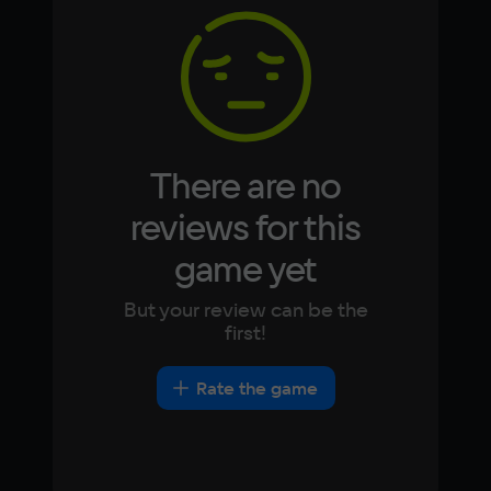
4 Гб
Korean
Portugues
Japanese
Turkish
Video card
NVIDIA GeForce GT 920 M
Space
500 МБ
There are no
reviews for this
game yet
But your review can be the
first!
Rate the game