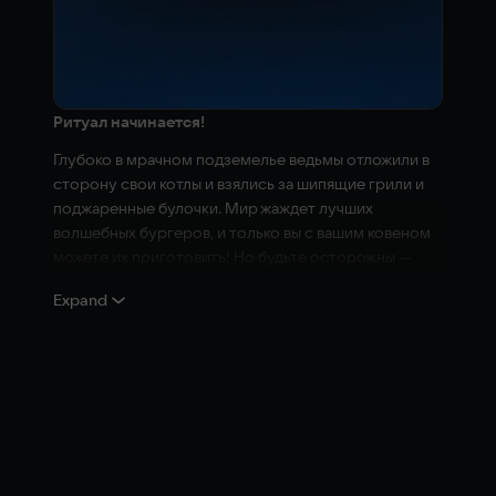
Ритуал начинается!
Глубоко в мрачном подземелье ведьмы отложили в
сторону свои котлы и взялись за шипящие грили и
поджаренные булочки. Мир жаждет лучших
волшебных бургеров, и только вы с вашим ковеном
можете их приготовить! Но будьте осторожны —
выполнить план не так-то просто. Заказы
Expand
накапливаются, ингредиенты разлетаются, а время
ускользает — и только командная работа станет тем
заклинанием, которое спасет вас.
Burger Witch сочетает в себе кооперативный хаос с
причудливым колдовским поворотом. Принимайте
заказы, собирайте бургеры со стилем и
обслуживайте мистических клиентов, пока не
истекло время. Зарабатывайте золото, чтобы