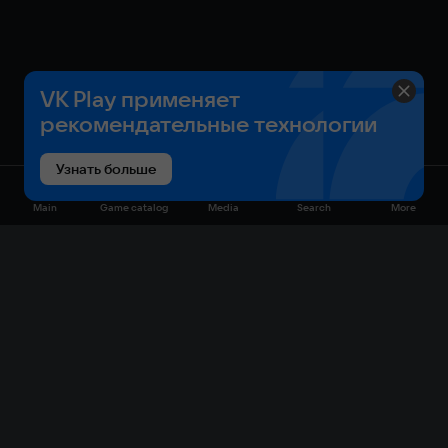
VK Play применяет
рекомендательные технологии
Узнать больше
Main
Game catalog
Media
Search
More
Game catalog
Available on VK Play
Free
Sale
My games