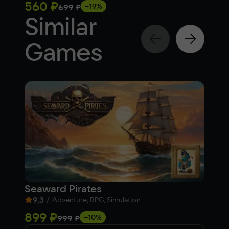
560 ₽
64
−19%
699 ₽
Similar
Games
Seaward Pirates
War
9,3
/
5,
Adventure, RPG, Simulation
899 ₽
Fre
−10%
999 ₽