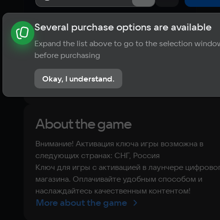
Several purchase options are available
About the game
News
Requirements
Player ratings
Expand the list above to go to the selection windo
?
before purchasing
No reviews
Okay, I understand.
Rate the game
About the game
Внимание! Активация ключа игры возможна в
следующих странах: СНГ, Россия
Ключ для игры с активацией в лаунчере цифрово
магазина. Оплачивайте удобным способом и
наслаждайтесь качественным контентом!
More about the game