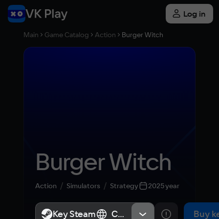
Log in
Main
Game Catalog
Action
Burger Witch
Burger Witch
Action
Simulators
Strategy
2025 year
Key Steam
Key Steam
СНГ, Россия
СНГ, Россия
Buy k