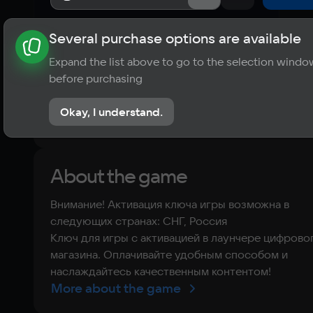
Several purchase options are available
About the game
News
Publications
Player ratings
Expand the list above to go to the selection windo
?
before purchasing
No reviews
Okay, I understand.
Rate the game
About the game
Внимание! Активация ключа игры возможна в
следующих странах: СНГ, Россия
Ключ для игры с активацией в лаунчере цифрово
магазина. Оплачивайте удобным способом и
наслаждайтесь качественным контентом!
More about the game