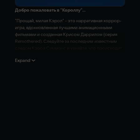
Добро пожаловать в "Короллу"...
"Прощай, милая Кэрол" - это нарративная хоррор-
игра, вдохновленная лучшими анимационными
фильмами и созданная Крисом Даррилом (серия
Remothered). Следуйте за последним известным
следом Кэрол Симмонс и узнайте, что происходит
в жутком приюте "Bunny Hall"...
Expand
Давным-давно...
Действие происходит в начале XX века, в эпоху,
когда явление феминистического политического
движения начинает трясти британской нацией.
Молодая Лана Бентон, гостья зловещего приюта
"Bunny Hall", единственная подозревающая, что ее
лучшая подруга Кэрол не просто убежала.
Секретная переписка между Кэрол и загадочным
"французом" подталкивает Лану достаточно сильно,
чтобы начать расследование и оказаться
выживающей, колеблясь между смертельным