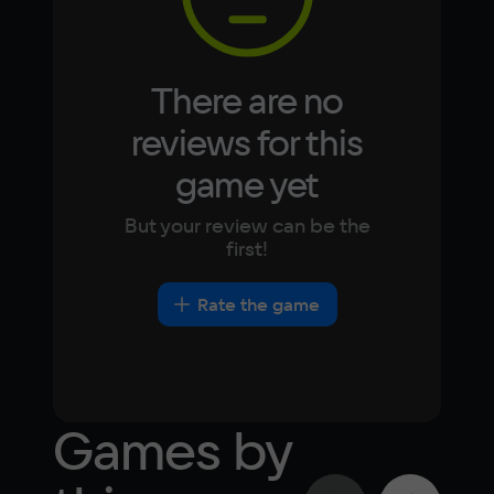
Space
15 ГБ
There are no
Other
reviews for this
DirectX(R): 9.0, Звуковая карта: 
game yet
совместимая c DirectX
But your review can be the
first!
Rate the game
Games by