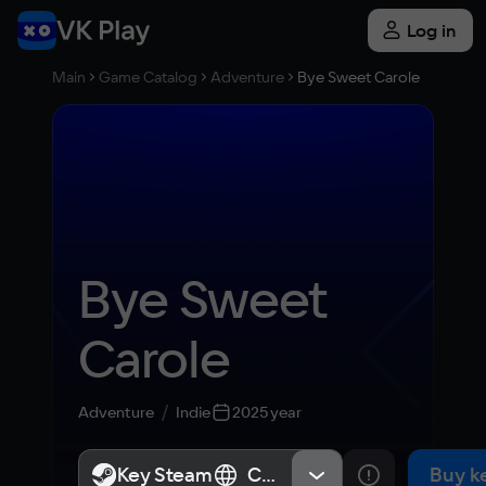
Log in
Main
Game Catalog
Adventure
Bye Sweet Carole
Bye Sweet 
Carole
Adventure
Indie
2025 year
Key Steam
Key Steam
СНГ, Россия
СНГ, Россия
Buy k