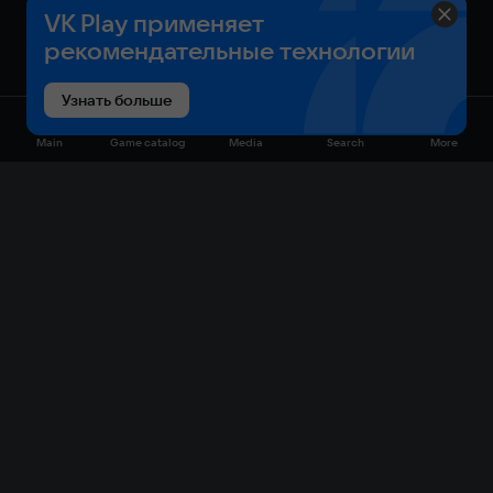
VK Play применяет
рекомендательные технологии
Узнать больше
Main
Game catalog
Media
Search
More
Game catalog
Available on VK Play
Free
Sale
My games
Cloud gaming
Main
Plans