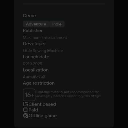
Genre
Adventure
Indie
Publisher
Maximum Entertainment
Developer
Little Sewing Machine
Launch date
09.10.2025
Localization
Английский
Age restriction
Contains material not recommended for 
16
+
viewing by persons under 16 years of age
Client based
Paid
Offline game