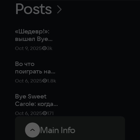
Posts
«Шедевр!»:
вышел Bye
Sweet Carole
Oct 9, 2025
3k
— хоррор в
стиле
Во что
мультфильмов
поиграть на
Disney
этой неделе:
Oct 6, 2025
1.8k
Battlefield 6 и
Little
Bye Sweet
Nightmares 3
Carole: когда
мультфильм
Oct 6, 2025
171
Disney
превращается
Main Info
в хоррор