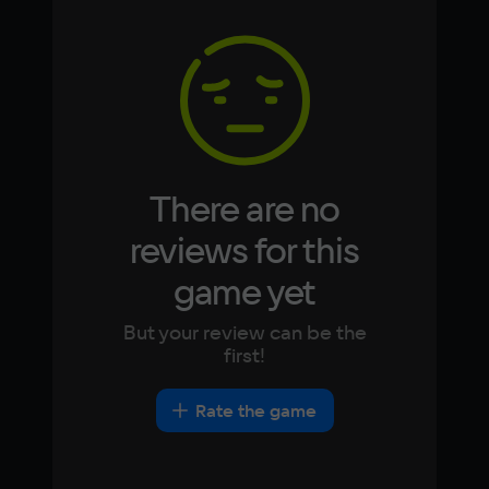
Memory
Arabic
Italian
6 ГБ
Korean
Portugues
Japanese
Turkish
Video card
GeForce GTX 630
Space
900 МБ
There are no
reviews for this
game yet
But your review can be the
first!
Rate the game