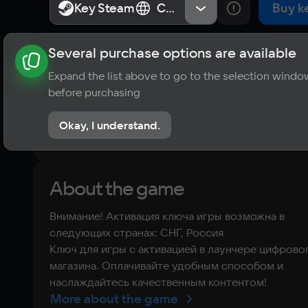
Desperation
Key Steam
Key Steam
СНГ, Россия
СНГ, Россия
Buy k
Several purchase options are available
About the game
News
Requirements
Player ratings
Expand the list above to go to the selection windo
?
before purchasing
No reviews
Okay, I understand.
Rate the game
About the game
Внимание! Активация ключа игры возможна в
следующих странах: СНГ, Россия
Ключ для игры с активацией в лаунчере цифрово
магазина. Оплачивайте удобным способом и
наслаждайтесь качественным контентом!
More about the game