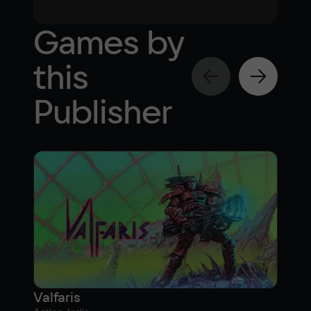
Games by
this
Publisher
Valfaris
Val