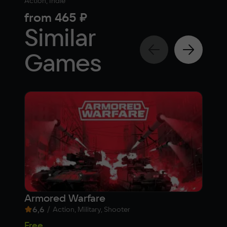
Action, Indie
Actio
from
465 ₽
88
Similar
Games
Armored Warfare
The
6,6
/
9,
Action, Military, Shooter
29
Free