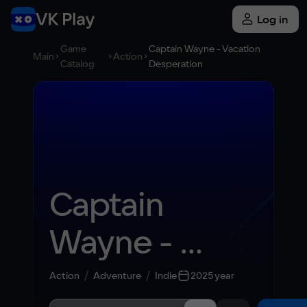
Log in
Game
Captain Wayne - Vacation
Main
Action
Catalog
Desperation
Captain 
Wayne - 
Vacation 
Action
Adventure
Indie
2025 year