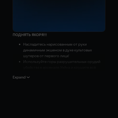
ПОДНЯТЬ ЯКОРЯ!!!
Насладитесь нарисованным от руки
динамичным экшеном в духе культовых
шутеров от первого лица!
Используйте горы разрушительных орудий
убийства в арсенале Уэйна и крушите всё
вокруг!
Expand
Исследуйте опасные уголки восьми
огромных локаций по всему острову Касатка!
ПОЛУИГРА-ПОЛУМУЛЬТФИЛЬМ! В режиме
КАМПАНИИ вас ждут захватывающие
приключения капитана с кучей анимированных
вставок.
Насладитесь заряженным саундтреком,