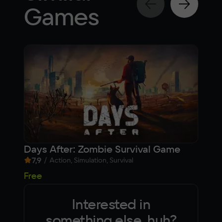
Games
Days After: Zombie Survival Game
Fish
7,9
/
7,1
Action, Simulation, Survival
Free
Fre
Interested in
something else, huh?