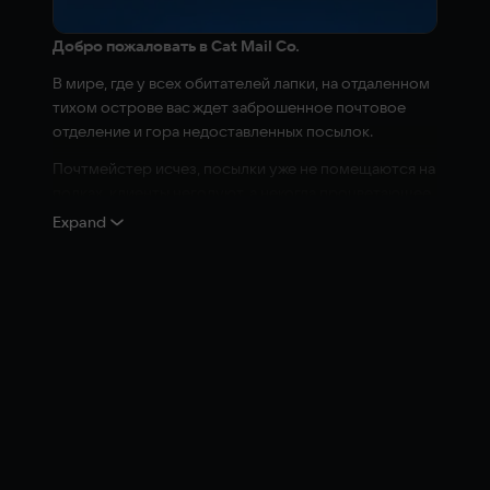
Добро пожаловать в Cat Mail Co.
В мире, где у всех обитателей лапки, на отдаленном
тихом острове вас ждет заброшенное почтовое
отделение и гора недоставленных посылок.
Почтмейстер исчез, посылки уже не помещаются на
полках, клиенты негодуют, а некогда процветающее
отделение – на грани закрытия. Самое время
Expand
распушить хвост и отправиться спасать ситуацию.
Шаг за шагом, посылка за посылкой, и у вас все
получится.
Работа в своем темпе
Cat Mail Co. – идеальная игра для тех, кто находит
очарование в организации процессов через
последовательное выполнение небольших
несложных задач.
Каждый день прибывает лодка, с которой нужно