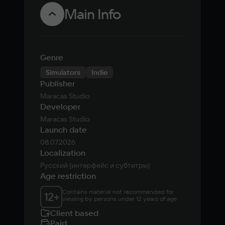
Main Info
Genre
Simulators
Indie
Publisher
Maracas Studio
Developer
Maracas Studio
Launch date
08.07.2026
Localization
Русский (интерфейс и субтитры)
Age restriction
Contains material not recommended for 
12
+
viewing by persons under 12 years of age
Client based
Paid