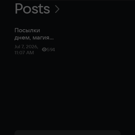
Posts
Посылки
днем, магия
ночью: как
Jul 7, 2026,
594
Cat Mail Co.
11:07 AM
превращает
рутину в
терапию