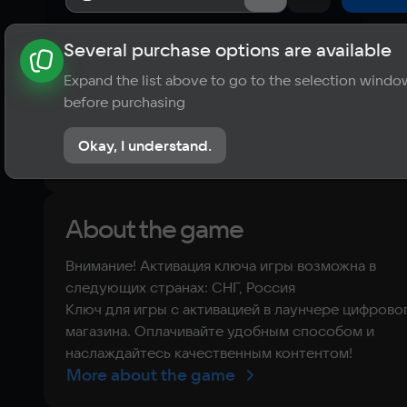
Several purchase options are available
About the game
News
Publications
Player ratings
Expand the list above to go to the selection windo
?
before purchasing
No reviews
Okay, I understand.
Rate the game
About the game
Внимание! Активация ключа игры возможна в
следующих странах: СНГ, Россия
Ключ для игры с активацией в лаунчере цифрово
магазина. Оплачивайте удобным способом и
наслаждайтесь качественным контентом!
More about the game