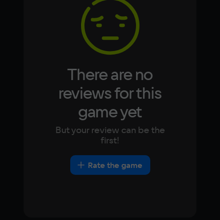
Korean
Portugues
Japanese
Turkish
Video card
NVIDIA GeForce GTX 950
Space
4 ГБ
There are no
reviews for this
game yet
But your review can be the
first!
Rate the game