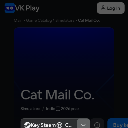
Log in
Main
Game Catalog
Simulators
Cat Mail Co.
Cat Mail Co.
Simulators
Indie
2026 year
Key Steam
Key Steam
СНГ, Россия
СНГ, Россия
Buy k