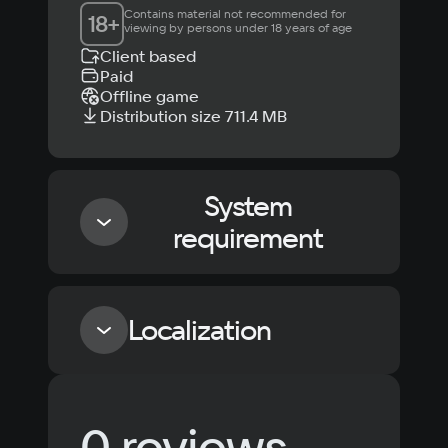
Contains material not recommended for 
18
+
viewing by persons under 18 years of age
Client based
Paid
Offline game
Distribution size 711.4 MB
System
requirement
Minimum
Localization
OS
Windows 10, Windows 11
Language
Text
Voiceover
Language
Processor
0 reviews
Russian
Spanish
Intel Core 2 Duo E4400 / 2.0 GHz