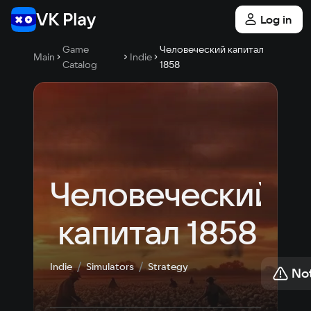
Log in
Game
Человеческий капитал
Main
Indie
Catalog
1858
Человеческий
 капитал 1858
Indie
Simulators
Strategy
Not