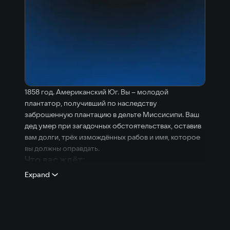
1858 год. Американский Юг. Вы – молодой
плантатор, получивший по наследству
заброшенную плантацию в дельте Миссисипи. Ваш
дед умер при загадочных обстоятельствах, оставив
вам долги, трёх измождённых рабов и имя, которое
вы должны оправдать.
Что вас ждёт:
Expand
Управление плантацией – покупайте и продавайте
рабов на динамическом рынке, назначайте их на
разные работы (поле, дом, ремесло, охрана),
тренируйте навыки.
Производственная цепочка – превращайте хлопок в