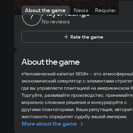
About the game
News
Requirements
Player ratings
?
No reviews
Rate the game
About the game
«Человеческий капитал 1858» – это атмосферны
экономический симулятор с элементами стратег
где вы управляете плантацией на американском 
Торгуйте, развивайте производство, принимайте
морально сложные решения и конкурируйте с
другими плантаторами. Ваша репутация, авторит
жестокость определят судьбу вашей империи.
More about the game