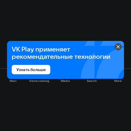
VK Play применяет
рекомендательные технологии
Узнать больше
Main
Game catalog
Media
Search
More
Game catalog
Available on VK Play
Free