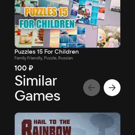
Puzzles 15 For Children
Ano
Family Friendly, Puzzle, Russian
9
100 ₽
10
Similar
Games