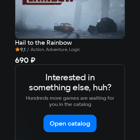
Hail to the Rainbow
Res
9,1
/
8,
Action, Adventure, Logic
690 ₽
fr
Interested in
something else, huh?
Hundreds more games are waiting for
you in the catalog
Open catalog