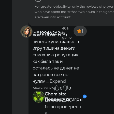
проверено. У кого 
Windows 10
For greater objectivity, only the reviews of player
будут проблемы 
Processor
who have spent more than two hours in the gam
пишите.
...
Expand
are taken into account
I7 4770k
Memory
0
0
June 10 2026
40 h
16 гб
1
id819946262
in-
лож и обман нет 
Video card
game
ничего купил зашел в 
Nvidia GTX 1070 \ Radeon RX 5700 XT
Space
игру тишина деньги 
0.1 GB
списали а репутация 
Other
как была так и 
Рекомендуется использовать SSD
осталась не денег не 
патронов все по 
нулям
...
Expand
0
0
May 28 2026
Chemists:
Поддержка игры
Данное ДЛС 
было проверено 
и 