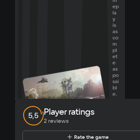
m
ep
la
y
is
as
co
m
pl
et
e
as
po
ssi
bl
e.
Player ratings
5,5
2 reviews
Rate the game