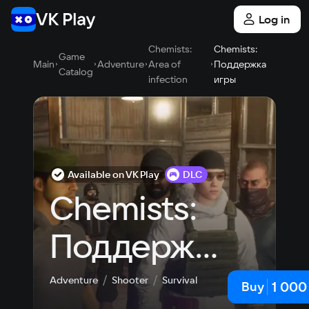
Log in
Chemists:
Chemists:
Game
Main
Adventure
Area of
Поддержка
Catalog
infection
игры
Available on VK Play
DLC
Chemists: 
Поддержка 
игры
Adventure
Shooter
Survival
1 000
Buy