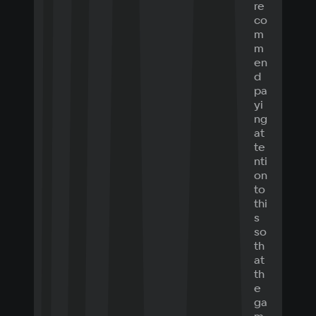
re
co
m
m
en
d
pa
yi
ng
at
te
nti
on
to
thi
s
so
th
at
th
e
ga