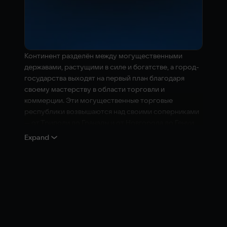
Континент разделён между могущественными
державами, растущими в силе и богатстве, а город-
государства выходят на первый план благодаря
своему мастерству в области торговли и
коммерции. Эти могущественные торговые
республики возвышаются над своими соперниками
— от Триполи до Гранады и от Новгорода до Генуи.
Вы — лидер одной из этих республик, и вам
Expand
предстоит определить судьбу одного из таких
город-государств, приведя его к славе и
могуществу — или же наблюдать, как оно исчезает в
потоках истории.
City States: Medieval — это смелое продолжение
давней серии стратегий от Reverie World Studios,
представляющее совершенно новые механики,