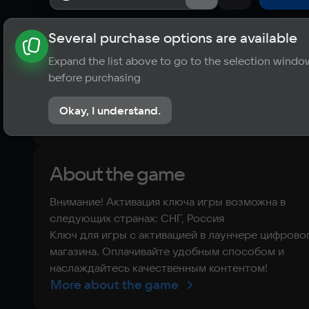
Several purchase options are available
About the game
News
Requirements
Player ratings
Expand the list above to go to the selection windo
?
before purchasing
No reviews
Okay, I understand.
Rate the game
About the game
Внимание! Активация ключа игры возможна в
следующих странах: СНГ, Россия
Ключ для игры с активацией в лаунчере цифрово
магазина. Оплачивайте удобным способом и
наслаждайтесь качественным контентом!
More about the game