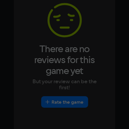
3 ГБ
Korean
Portugues
Japanese
Turkish
Video card
NVIDIA GeForce GTX 1070
Space
5 ГБ
There are no
Other
reviews for this
DirectX(R): 11, Звуковая карта: совместимая 
game yet
c DirectX
But your review can be the
first!
Rate the game