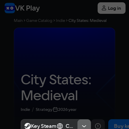
Log in
Main
Game Catalog
Indie
City States: Medieval
City States: 
Medieval
Indie
Strategy
2026 year
Key Steam
Key Steam
СНГ, Россия
СНГ, Россия
Buy k