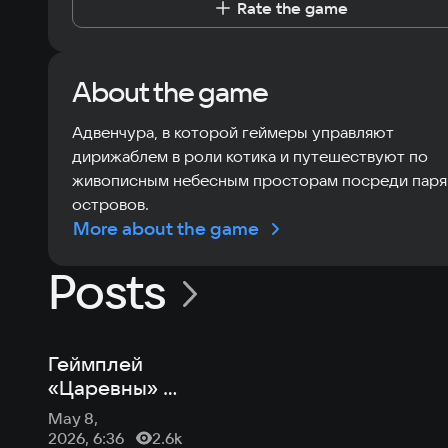
Rate the game
About the game
Адвенчура, в которой геймеры управляют
дирижаблем в роли котика и путешествуют по
живописным небесным просторам посреди пар
островов.
More about the game
Posts
Геймплей
«Царевны» и
РКН про GTA:
May 8,
новости
2026, 6:36
2.6k