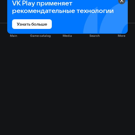
VK Play применяет
рекомендательные технологии
Узнать больше
Main
Game catalog
Media
Search
More
Game catalog
Available on VK Play
Free
Sale
My games
Cloud gaming
Main
Plans