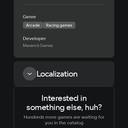
Genre
Arcade
Racing games
Developer
Maverick Games
Localization
Interested in
Language
Text
Voiceover
Language
something else, huh?
Russian
Spanish
English
French
Hundreds more games are waiting for
Simplified
German
you in the catalog
Chinese