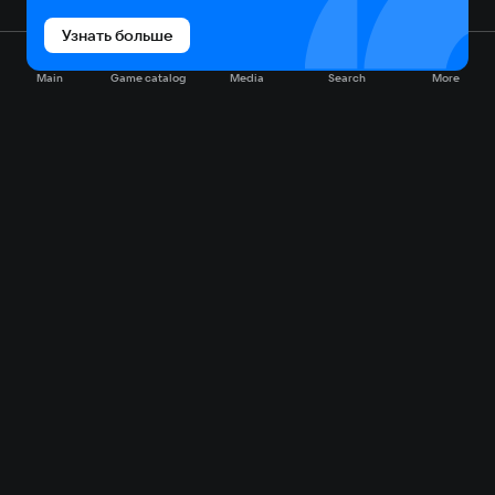
Узнать больше
Main
Game catalog
Media
Search
More
Game catalog
Available on VK Play
Free
Sale
My games
Cloud gaming
Main
Plans
Download
FAQ