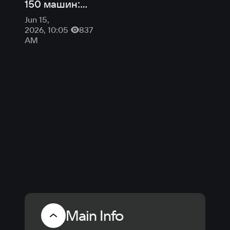
150 машин:
детали
Jun 15,
Clutch —
2026, 10:05
837
гонки от
AM
авторов
Forza Horizon
Main Info