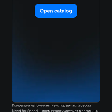
Arabic
Italian
Korean
Portugues
Open catalog
Japanese
Turkish
Концепция напоминает некоторые части серии
Need for Speed — днем игрок участвует в легальных