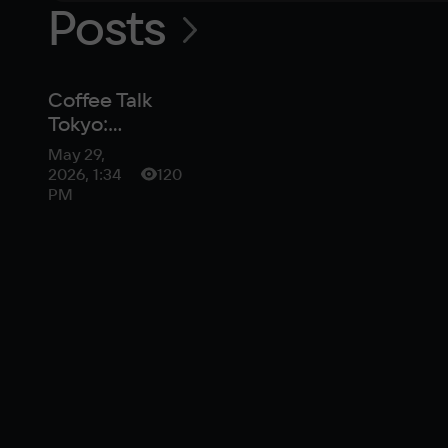
Posts
Coffee Talk
Tokyo:
душевный
May 29,
симулятор
2026, 1:34
120
бариста в
PM
ночном Токио