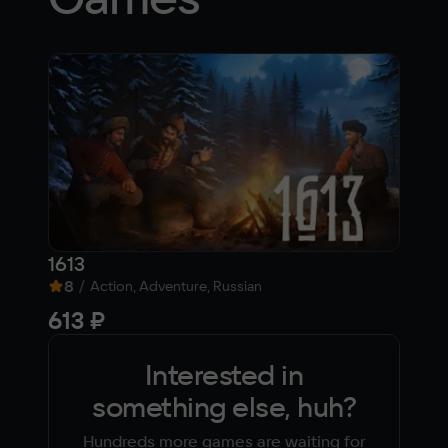
1613
Sub
8
/
7
/
Action, Adventure, Russian
613 ₽
fr
Interested in
something else, huh?
Hundreds more games are waiting for