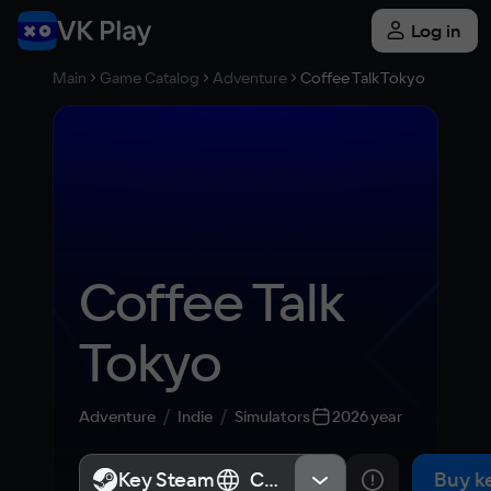
Log in
Main
Game Catalog
Adventure
Coffee Talk Tokyo
Coffee Talk 
Tokyo
Adventure
Indie
Simulators
2026 year
Key Steam
Key Steam
СНГ, Россия
СНГ, Россия
Buy k