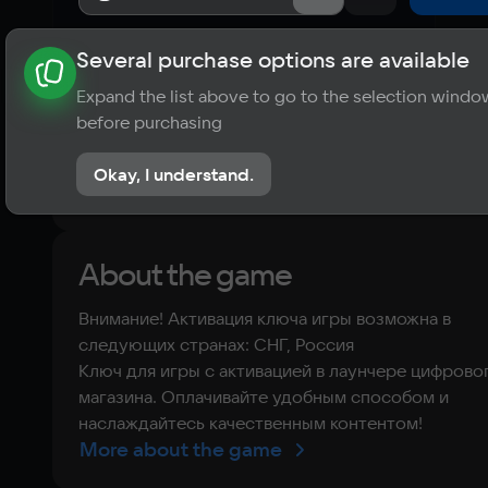
Several purchase options are available
About the game
News
Publications
Player ratings
Expand the list above to go to the selection windo
?
before purchasing
No reviews
Okay, I understand.
Rate the game
About the game
Внимание! Активация ключа игры возможна в
следующих странах: СНГ, Россия
Ключ для игры с активацией в лаунчере цифрово
магазина. Оплачивайте удобным способом и
наслаждайтесь качественным контентом!
More about the game