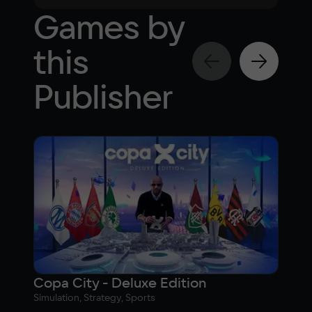
Games by
this
Publisher
Copa City - Deluxe Edition
Cop
Simulation, Strategy, Sports
Simul