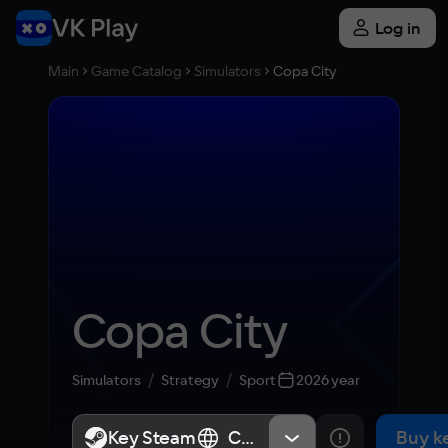
Log in
Main
Game Catalog
Simulators
Copa City
Copa City
Simulators
Strategy
Sport
2026 year
Key Steam
Key Steam
СНГ, Россия
СНГ, Россия
Buy k