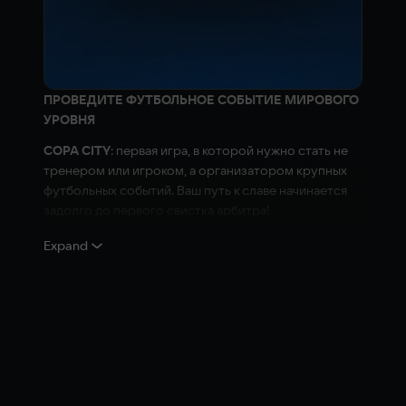
ПРОВЕДИТЕ ФУТБОЛЬНОЕ СОБЫТИЕ МИРОВОГО
УРОВНЯ
COPA CITY
: первая игра, в которой нужно стать не
тренером или игроком, а организатором крупных
футбольных событий. Ваш путь к славе начинается
задолго до первого свистка арбитра!
УПРАВЛЯЙТЕ. СТРОЙТЕ. ОРГАНИЗОВЫВАЙТЕ.
Expand
ПОБЕЖДАЙТЕ!
Множество игр предлагает вам привести ваши
любимые клубы к славе на поле. Настало время
взглянуть на мир футбола под совершенно другим
углом! COPA CITY представляет абсолютно новое
измерение спортивных игр — организацию крупных
футбольных событий. Возьмите на себя управление