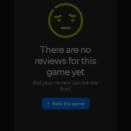
8 ГБ
Korean
Portugues
Japanese
Turkish
Video card
NVidia GeForce RTX 2060
Space
16 ГБ
There are no
Other
reviews for this
DirectX(R): 11, Звуковая карта: совместимая 
game yet
c DirectX
But your review can be the
first!
Rate the game