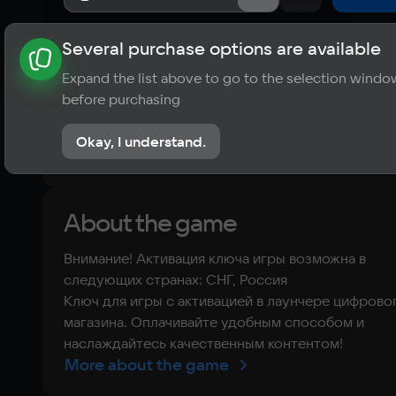
Several purchase options are available
About the game
News
Requirements
Player ratings
Expand the list above to go to the selection windo
?
before purchasing
No reviews
Okay, I understand.
Rate the game
About the game
Внимание! Активация ключа игры возможна в
следующих странах: СНГ, Россия
Ключ для игры с активацией в лаунчере цифрово
магазина. Оплачивайте удобным способом и
наслаждайтесь качественным контентом!
More about the game