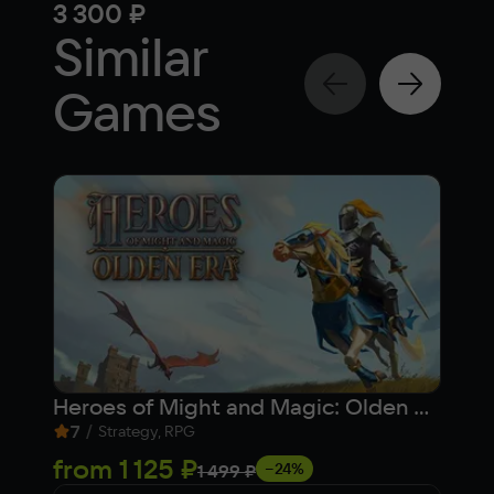
3 300 ₽
749
Similar
Games
Heroes of Might and Magic: Olden Era (Ранний доступ)
Fis
7
/
8,
Strategy, RPG
from
1 125 ₽
52
−24%
1 499 ₽