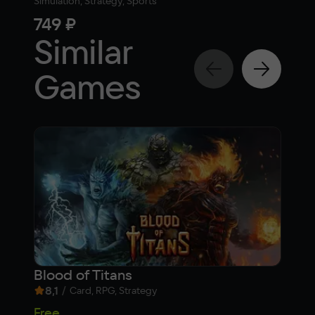
Simulation, Strategy, Sports
Simul
749 ₽
1 8
Similar
Games
Blood of Titans
War
8,1
/
5,
Card, RPG, Strategy
Free
Fre