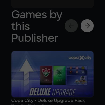
Games by
this
Publisher
Copa City - Deluxe Upgrade Pack
Cop