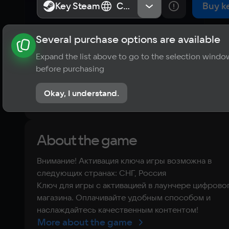
Key Steam
Key Steam
СНГ, Россия
СНГ, Россия
Buy k
Several purchase options are available
About the game
News
Requirements
Player ratings
Expand the list above to go to the selection windo
?
before purchasing
No reviews
Okay, I understand.
Rate the game
About the game
Внимание! Активация ключа игры возможна в
следующих странах: СНГ, Россия
Ключ для игры с активацией в лаунчере цифрово
магазина. Оплачивайте удобным способом и
наслаждайтесь качественным контентом!
More about the game