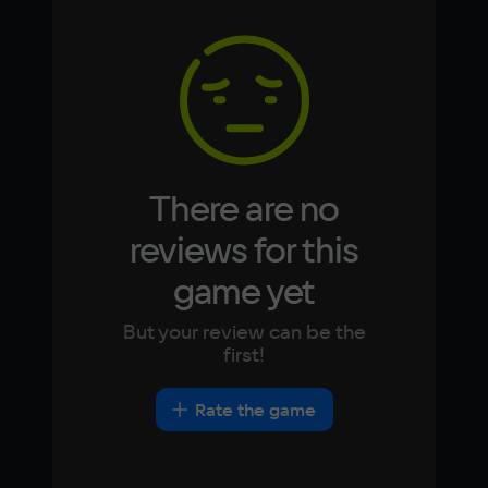
Memory
Arabic
Italian
8 ГБ
Korean
Portugues
Japanese
Turkish
Video card
NVidia GeForce RTX 2060
Space
16 ГБ
There are no
Other
reviews for this
DirectX(R): 11, Звуковая карта: совместимая 
game yet
c DirectX
But your review can be the
first!
Rate the game