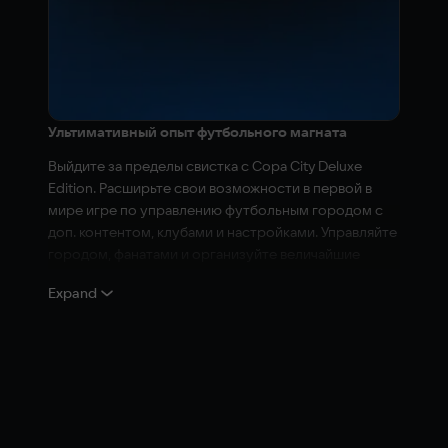
Ультимативный опыт футбольного магната
Выйдите за пределы свистка с Copa City Deluxe
Edition. Расширьте свои возможности в первой в
мире игре по управлению футбольным городом с
доп. контентом, клубами и настройками. Управляйте
городом, фанатами и организуйте величайшие
матчи в истории.
Expand
Издание Deluxe включает:
Базовая игра Copa City: Полный опыт
управления.
Наборы Флуминенсе и Панатинаикос:
Расширьте список клубов двумя
легендарными командами.