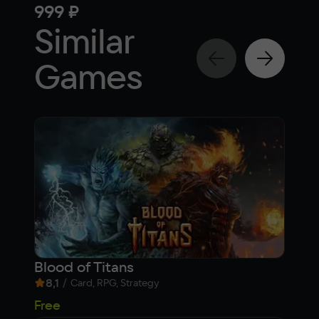
999 ₽
1 7
Similar
Games
Blood of Titans
SPA
8,1
/
7,3
Card, RPG, Strategy
99
Free