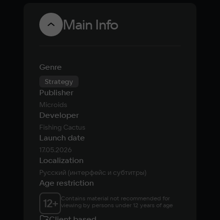
Main Info
Genre
Strategy
Publisher
Microids
Developer
Fishing Cactus
Launch date
17.05.2026
Localization
Русский (интерфейс и субтитры)
Age restriction
Contains material not recommended for 
12
+
viewing by persons under 12 years of age
Client based