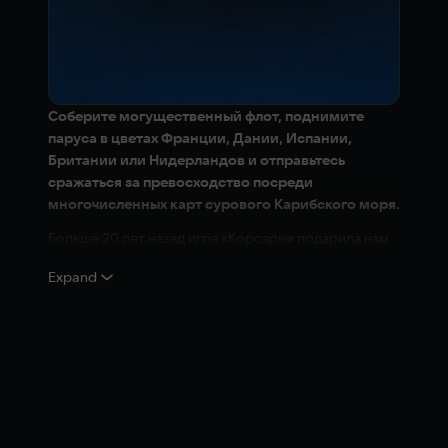
Соберите могущественный флот, поднимите
паруса в цветах Франции, Дании, Испании,
Британии или Нидерландов и отправьтесь
сражаться за превосходство посреди
многочисленных карт сурового Карибского моря.
Больше 20 лет назад игра «Корсары» подарила нам
возможность стать каперами на службе Англии,
Expand
Франции или Нидерландов и отправиться на поиски
славы и богатства. Corsairs – Battle of the Caribbean
является современной версией неустаревающей
классики.
Тактические морские сражения
Командуйте флотом из 12 различных типов
кораблей и участвуйте в тактических морских