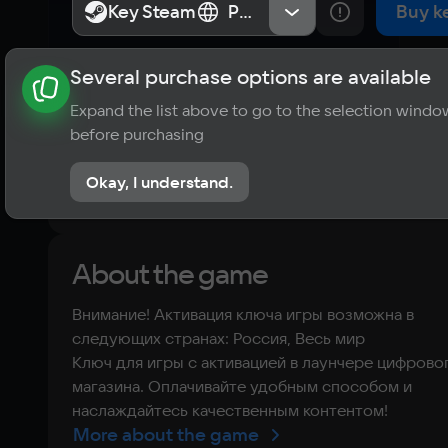
Key Steam
Key Steam
Россия, Весь мир
Россия, Весь мир
Buy k
Several purchase options are available
About the game
News
Publications
Player ratings
Expand the list above to go to the selection windo
?
before purchasing
No reviews
Okay, I understand.
Rate the game
About the game
Внимание! Активация ключа игры возможна в
следующих странах: Россия, Весь мир
Ключ для игры с активацией в лаунчере цифрово
магазина. Оплачивайте удобным способом и
наслаждайтесь качественным контентом!
More about the game