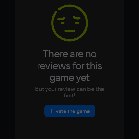
8 ГБ
Korean
Portugues
Japanese
Turkish
Video card
NVIDIA GeForce GTX 1060
Space
8 ГБ
There are no
reviews for this
game yet
But your review can be the
first!
Rate the game