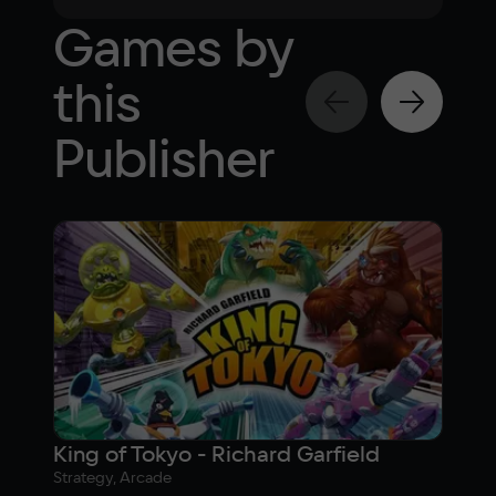
Games by
this
Publisher
King of Tokyo - Richard Garfield
Syb
Strategy, Arcade
Adve