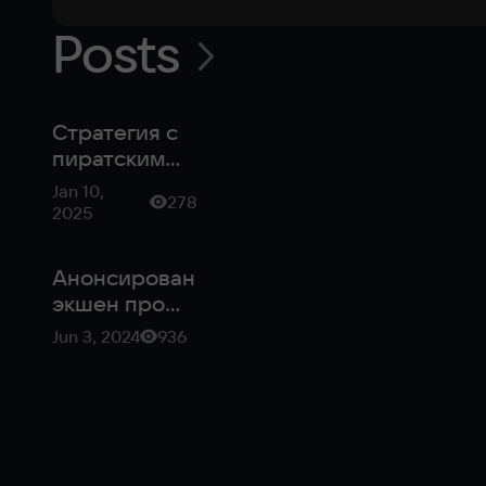
Posts
Стратегия с
пиратским
духом:
Jan 10,
278
фишки
2025
Corsairs —
Battle of the
Анонсирован
Caribbean
экшен про
пиратов
Jun 3, 2024
936
Corsairs —
Battle of the
Caribbean