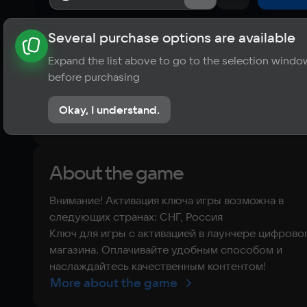
Several purchase options are available
About the game
News
Publications
Player ratings
Expand the list above to go to the selection windo
?
before purchasing
No reviews
Okay, I understand.
Rate the game
About the game
Внимание! Активация ключа игры возможна в
следующих странах: СНГ, Россия
Ключ для игры с активацией в лаунчере цифрово
магазина. Оплачивайте удобным способом и
наслаждайтесь качественным контентом!
More about the game