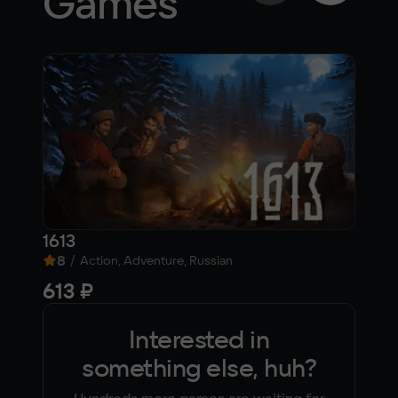
Games
1613
KI
8
/
9,
Action, Adventure, Russian
613 ₽
57
Interested in
something else, huh?
Hundreds more games are waiting for