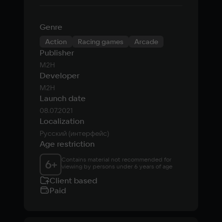
Genre
Action
Racing games
Arcade
Publisher
M2H
Developer
M2H
Launch date
08.07.2021
Localization
Русский (интерфейс)
Age restriction
Contains material not recommended for 
6
+
viewing by persons under 6 years of age
Client based
Paid