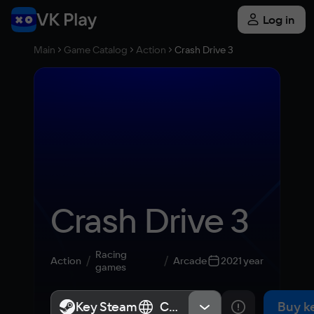
Log in
Main
Game Catalog
Action
Crash Drive 3
Crash Drive 3
Racing
Action
Arcade
2021 year
games
Key Steam
Key Steam
СНГ, Россия
СНГ, Россия
Buy k