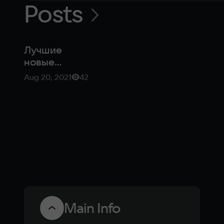
Posts
Лучшие
новые
мобильные
Aug 20, 2021
42
игры на
конец лета
2021
Main Info