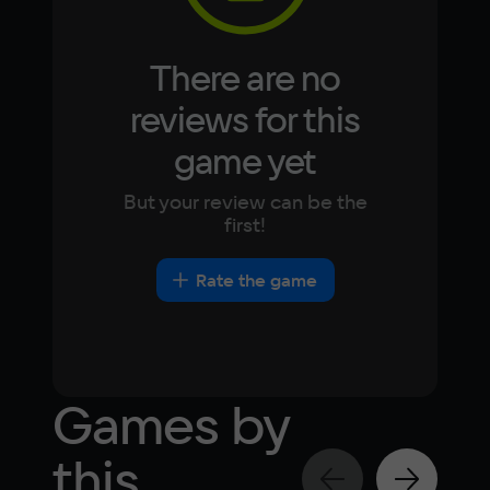
Space
6 ГБ
There are no
Other
reviews for this
DirectX(R): 10, Звуковая карта: совместимая 
game yet
c DirectX
But your review can be the
first!
Rate the game
Games by
this