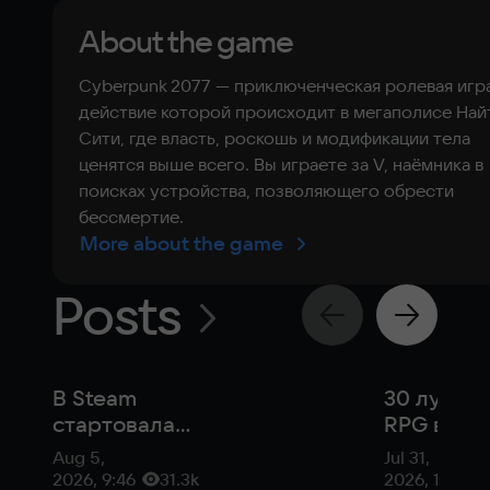
About the game
Cyberpunk 2077 — приключенческая ролевая игра
действие которой происходит в мегаполисе Най
Сити, где власть, роскошь и модификации тела
ценятся выше всего. Вы играете за V, наёмника в
поисках устройства, позволяющего обрести
бессмертие.
More about the game
Posts
В Steam
30 лучши
стартовала
RPG в 20
бесплатная
году
Aug 5,
Jul 31,
раздача игры
2026, 9:46
31.3k
2026, 11:04