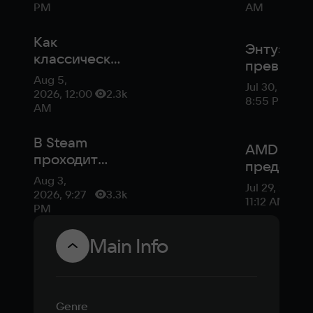
PM
AM
Как
Энтузиас
классические
преврати
RPG
Aug 5,
Cyberpun
Jul 30, 2026,
перестали
2026, 12:00
2.3k
2077 в
8:55 PM
быть лицом
AM
безумны
жанра
хоррор д
В Steam
пешеход
AMD
проходит
представ
фестиваль
Aug 3,
недорогу
Jul 29, 2026,
киберпанка
2026, 9:27
3.3k
видеокар
11:12 AM
— Cyberpunk
PM
Radeon R
2077 по
9050
Main Info
рекордной
скидке
Genre