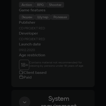
Action
RPG
Shooter
Game features
Экшен
Шутер
Ролевая
Publisher
CD PROJEKT RED
Developer
CD PROJEKT RED
Launch date
09.12.2020
Age restriction
Contains material not recommended for 
18
+
viewing by persons under 18 years of age
Client based
Paid
System
requirement