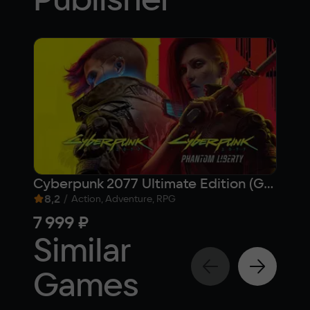
Cyberpunk 2077 Ultimate Edition (GOG)
8,2
/
1
/
Action, Adventure, RPG
7 999 ₽
5 2
Similar
Games