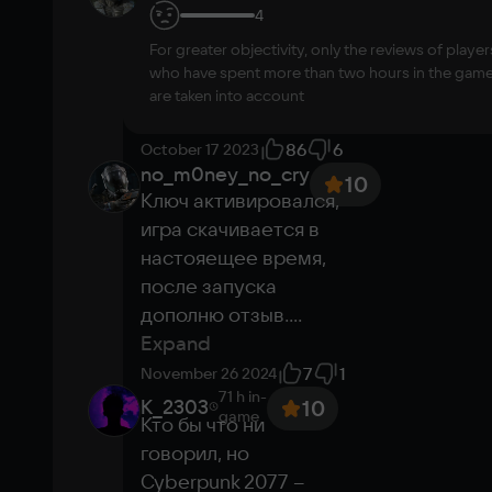
как по играть если 
Prince
4
game
Windows 10
после авторизации 
Processor
For greater objectivity, only the reviews of player
пишет что не 
Core i7—12700 or Ryzen 7 7800X3D
who have spent more than two hours in the gam
доустпно в вашей 
Memory
are taken into account
стране?
...
Expand
16 GB ОЗУ
Video card
86
6
October 17 2023
no_m0ney_no_cry
GeForce RTX 2060 SUPER or Radeon RX 
10
5700 XT or Arc A770
Ключ активировался, 
Space
игра скачивается в 
70 GB
настояещее время, 
To run in the cloud
после запуска 
дополню отзыв.
...
Hi-speed internet
Expand
Purchased game
7
1
November 26 2024
No need to download
Ultra settings
71 h
in-
K_2303
10
game
Кто бы что ни 
Play in the cloud
говорил, но 
Cyberpunk 2077 – 