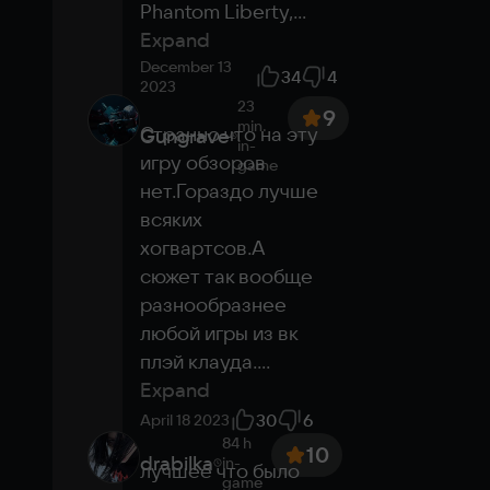
Phantom Liberty,
...
Expand
December 13
34
4
2023
23
9
min.
Странно что на эту 
Gungrave
in-
игру обзоров 
game
нет.Гораздо лучше 
всяких 
хогвартсов.А 
сюжет так вообще 
разнообразнее 
любой игры из вк 
плэй клауда.
...
Expand
30
6
April 18 2023
84 h
10
drabilka
in-
лучшее что было 
game