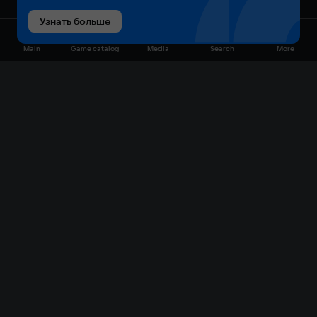
Узнать больше
Main
Game catalog
Media
Search
More
Game catalog
Available on VK Play
Free
Sale
My games
Cloud gaming
Main
Plans
Download
FAQ