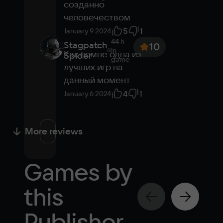
созданно 
человечеством
5
1
January 9 2024
44 h
Stagpatch
10
in-
Как помне одна из 
Spider
game
лучших игр на 
данный момент
4
1
January 6 2024
More reviews
Games by
this
Publisher