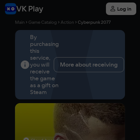
Log in
Main
Game Catalog
Action
Cyberpunk 2077
By
purchasing
this
service,
you will
More about receiving
receive
the game
as a gift on
Steam