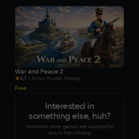
War and Peace 2
SPA
5,7
/
7,3
Action, Russian, Strategy
99
Free
Interested in
something else, huh?
Hundreds more games are waiting for
you in the catalog