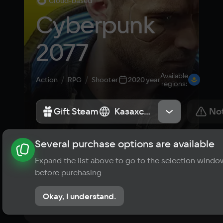
Cloud-based
Cyberpunk 
2077
Available
Action
RPG
Shooter
2020 year
regions
:
Gift Steam
Gift Steam
Казахстан
Казахстан
Not
Several purchase options are available
About the game
News
Publications
Player ratings
Expand the list above to go to the selection windo
8,1
before purchasing
22 reviews
Okay, I understand.
Rate the game