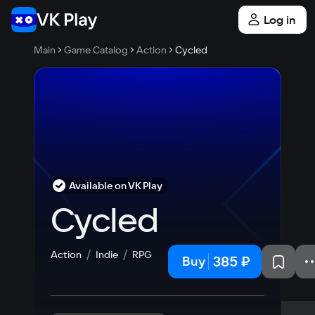
Log in
Main
Game Catalog
Action
Cycled
Available on VK Play
Cycled
Action
Indie
RPG
385 ₽
Buy