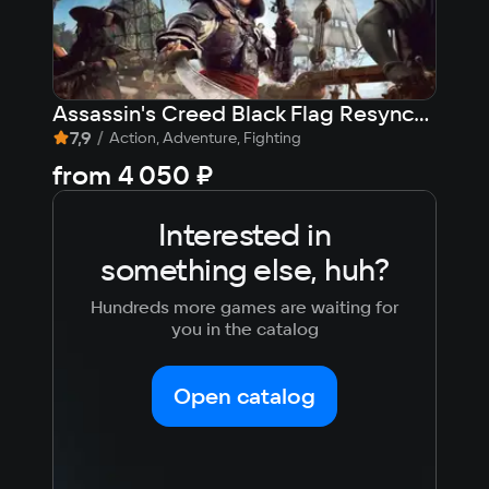
Assassin's Creed Black Flag Resynced
7,9
/
8,
Action, Adventure, Fighting
from
4 050 ₽
7 9
Interested in
something else, huh?
Hundreds more games are waiting for
you in the catalog
Open catalog