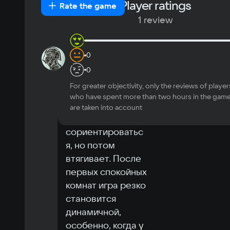
Player ratings
New
Positive
Neutral
Negative
Rate the game
Japanese
Turkish
4 GB
helpful
Recommended
1 review
OS
6 h
in-
0
nodthix
10
Windows 10
game
Интересная идея 
0
Processor
с автоматической 
Quad Core 8 Threads 3,50 GHz
For greater objectivity, only the reviews of player
сменой 
Memory
who have spent more than two hours in the gam
персонажа. 
are taken into account
16 GB
Поначалу трудно 
Video card
сориентироватьс
8GB VRAM / DirectX 12 support
Space
я, но потом 
4 GB
втягивает. После 
первых спокойных 
комнат игра резко 
становится 
динамичной, 
особенно, когда у 