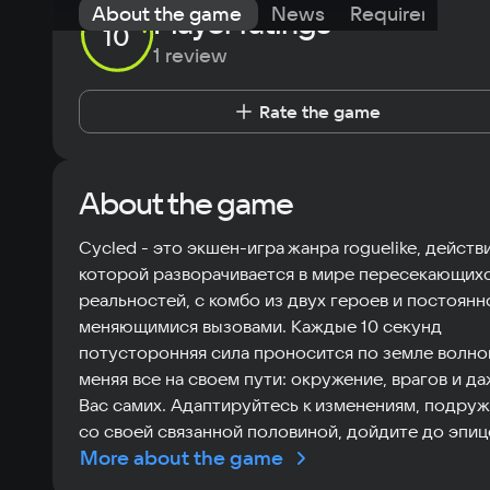
About the game
News
Requirements
Player ratings
10
1 review
Rate the game
About the game
Cycled - это экшен-игра жанра roguelike, действ
которой разворачивается в мире пересекающих
реальностей, с комбо из двух героев и постоянн
меняющимися вызовами. Каждые 10 секунд
потусторонняя сила проносится по земле волно
меняя все на своем пути: окружение, врагов и да
Вас самих. Адаптируйтесь к изменениям, подру
со своей связанной половиной, дойдите до эпи
More about the game
катаклизма и положите конец этому безумию!