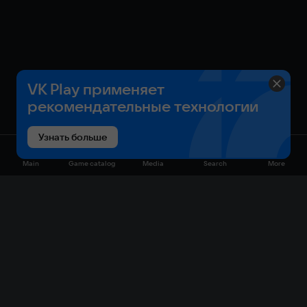
VK Play применяет
рекомендательные технологии
Узнать больше
Main
Game catalog
Media
Search
More
Game catalog
Available on VK Play
Free
Sale