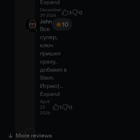
Expand
December
3
0
29 2024
John
10
Все 
супер, 
ключ 
пришел 
сразу, 
добавил в 
Stem. 
Играю)
...
Expand
April
1
0
23
2026
More reviews