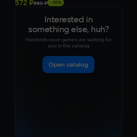
572 ₽
Fre
−35%
880 ₽
Interested in
something else, huh?
Hundreds more games are waiting for
you in the catalog
Open catalog