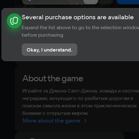
Several purchase options are available
About the game
News
Requirements
Player ratings
Expand the list above to go to the selection windo
9,3
before purchasing
26 reviews
Okay, I understand.
Rate the game
About the game
Играйте за Дикона Сент-Джона, номада и охотни
наградами, кочующего по разбитым дорогам в
поисках смысла жизни в этом приключенческом
боевике с открытым миром.
More about the game