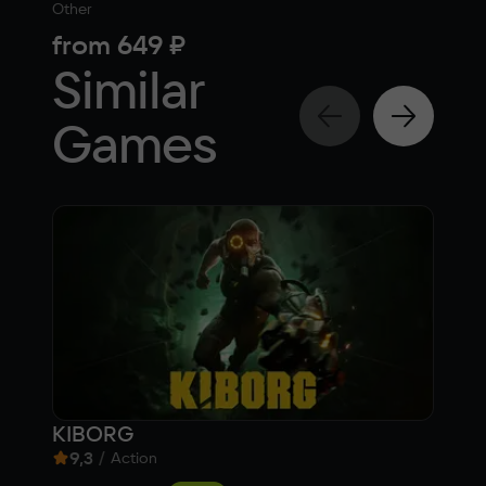
Other
Actio
from
649 ₽
fr
Similar
Games
KIBORG
War
9,3
/
5,
Action