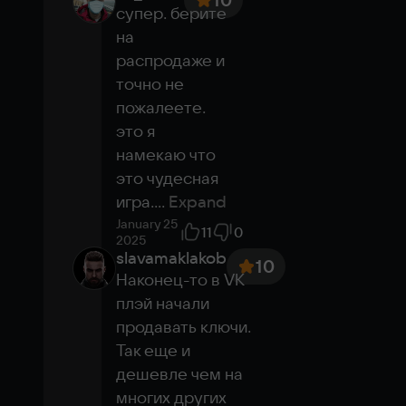
супер. берите 
на 
Hi-speed internet
Purchased game
распродаже и 
No need to download
точно не 
Ultra settings
пожалеете.

Play in the cloud
это я 
намекаю что 
это чудесная 
игра.
...
Expand
January 25
11
0
2025
slavamaklakob
10
Наконец-то в VK 
плэй начали 
продавать ключи. 
Так еще и 
дешевле чем на 
многих других 