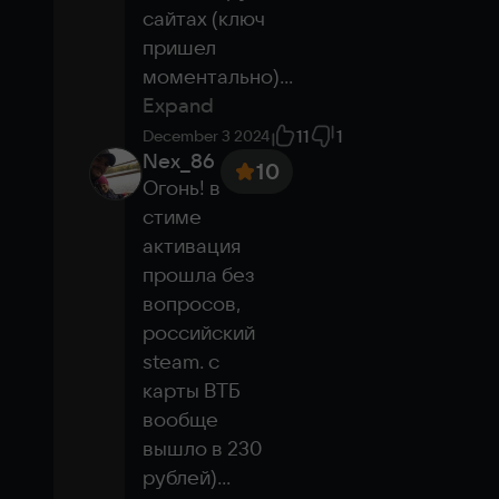
сайтах (ключ 
пришел 
моментально)
...
Expand
11
1
December 3 2024
Nex_86
10
Огонь! в 
стиме 
активация 
прошла без 
вопросов, 
российский 
steam. с 
карты ВТБ 
вообще 
вышло в 230 
рублей)
...