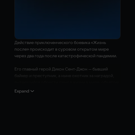
Действие приключенческого боевика «Жизнь
после» происходит в суровом открытом мире
через два года после катастрофической пандемии.
Его главный герой Дикон Сент-Джон — бывший
байкер и преступник, а ныне охотник за наградой,
пытающийся обрести смысл жизни в мире, объятом
смертью. Находите ресурсы в заброшенных
Expand
поселениях, чтобы затем мастерить из них
полезные предметы и оружие, или налаживайте
контакт с другими выжившими, занятыми честной
торговлей... или более кровавыми делами.
КЛЮЧЕВЫЕ ОСОБЕННОСТИ