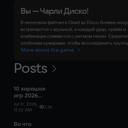
Вы — Чарли Диско!
В неоновом файтинге Dead as Disco боевые иску
встречаются с музыкой, и каждый удар, прием и
комбинация сливаются с ритмом песен. Сразите
злобными кумирами, чтобы воссоединить группу
More about the game
Posts
10 хороших
игр 2026
года,
Jul 11, 2026,
7.2k
которые вы
11:32 AM
могли
пропустить
Во что