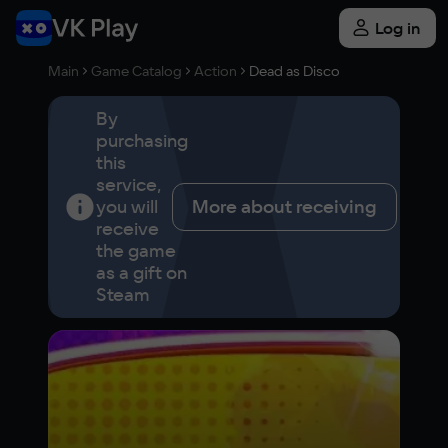
Log in
Main
Game Catalog
Action
Dead as Disco
By
purchasing
this
service,
you will
More about receiving
receive
the game
as a gift on
Steam