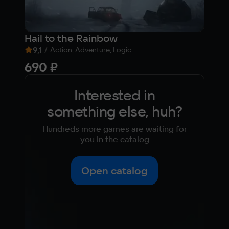
Hail to the Rainbow
161
9,1
/
6,
Action, Adventure, Logic
690 ₽
612
Interested in
something else, huh?
Hundreds more games are waiting for
you in the catalog
Open catalog