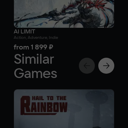
AI LIMIT
Sha
Action, Adventure, Indie
Actio
from
1 899 ₽
fr
Similar
Games