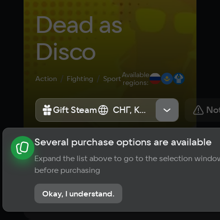
Dead as 
Disco
Available
Action
Fighting
Sport
regions
:
Gift Steam
Gift Steam
СНГ, Казахстан, Россия
СНГ, Казахстан, Россия
Not
Several purchase options are available
About the game
News
Publications
Player ratings
Expand the list above to go to the selection windo
?
before purchasing
No reviews
Okay, I understand.
Rate the game