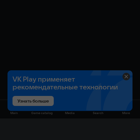
ЗАЖИГАЙТЕ ВМЕСТЕ
Объединитесь в совместном режиме или
состязайтесь в таблицах лидеров, чтобы стать
королем танцпола.
ЗАГРУЗКИ, МОДЫ И СВОЙ КОНТЕНТ!
Загружайте ваши собственные треки, редактируйте
клипы и создавайте собственную игру под музыку!
Dead as Disco – это мош-пит для контента и
модов от игроков!
VK Play применяет
рекомендательные технологии
Узнать больше
Main
Game catalog
Media
Search
More