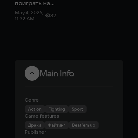
поиграть на
этой неделе:
May 4, 2026,
82
Mixtape и
11:32 AM
WILL: Follow
The Light
Main Info
Genre
Action
Fighting
Sport
Game features
Драки
Файтинг
Beat'em up
Publisher