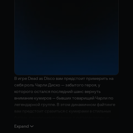
В игре Dead as Disco вам предстоит примерить на
себя роль Чарли Диско — забытого героя, у
которого остался последний шанс вернуть
внимание кумиров — бывших товарищей Чарли по
легендарной группе. В этом динамичном файтинге
вам предстоит сразиться с кумирами в стильных
битвах, синхронизированных с ритмом песен, и
попробовать выжить в опасном мире музыки, славы
Expand
и предательства.