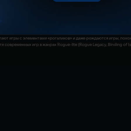
етают игры с элементами «рогаликов» и даже рождаются игры, пох
 современных игр в жанрах Rogue-lite (Rogue Legacy, Binding of Isa
аимосвязей игрового мира, с каждым разом заходящие все дальше, 
ина.
справедливая система боев, более 50 видов оружия и заклинаний, у
рематорий или Тюремные башни? Особые возможности остаются с 
рый под силу вашему герою на данный момент, соответствует ваше
айные лазы, прекрасные пейзажи. Улучите момент и заберитесь на
йся доступ к разным частям острова раз за разом мотивируют и