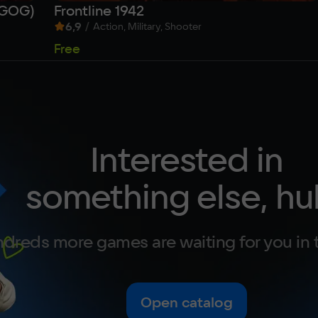
(GOG)
Frontline 1942
6,9
/
Action, Military, Shooter
Free
Interested in
something else, hu
dreds more games are waiting for you in 
Open catalog