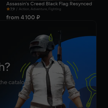
Assassin's Creed Black Flag Resynced
К
7,9
/
8
Action, Adventure, Fighting
from
4 100 ₽
Fr
h?
the catalog