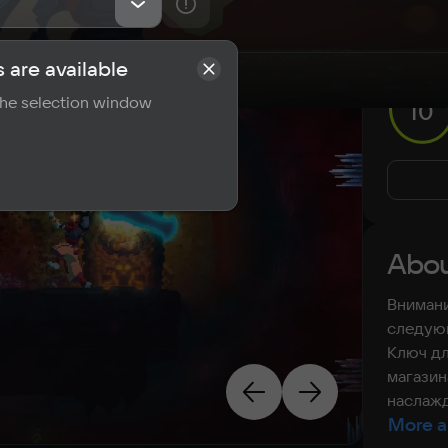
 are available
rements
Reviews
 the selection window
10
Abou
Внимани
следующ
Ключ дл
магазин
наслажд
More a