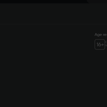
Age res
C
16
+
1