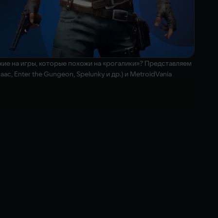
ожие на игры, которые похожи на «рогалики»? Представляем
ac, Enter the Gungeon, Spelunky и др.) и MetroidVania
реиграбельность жанра Rogue-lite и всего одна жизнь, что
никальный игровой процесс и, конечно же, уворот кувырком,
вами навсегда, и с их помощью можно разными путями
му стилю игры или просто подходит под настроение.
 самый верх башни за глотком свежего воздуха и морского
сследовать окружающую среду. Добавьте к этому эволюцию