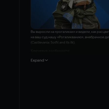
Вы выросли на «рогаликах» и видели, как расцв
на ваш суд нашу «Рогаликванию», внебрачное дитя
(Castlevania: SotN and its ilk).
Ключевые особнности:
«Рогаликвания»: исследования паутины вз
Expand
обеспечивает постоянный приток адренал
2D-экшн в стиле Souls-lite: сложная, но 
который выручает из передряг.
Нелинейный ход игры: Сточные канавы, К
доходить до цели. Выбирайте путь, кото
Исследование мира: секретные комнаты, т
тумана...
Взаимосвязь уровней и постепенно открывающи