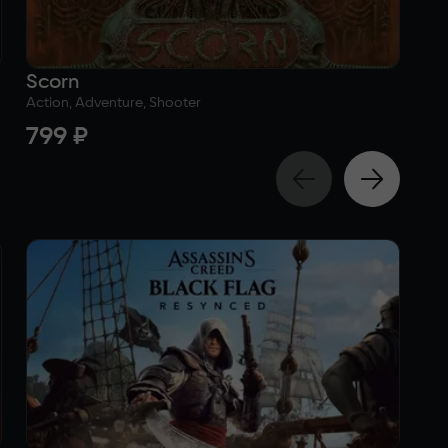
Scorn
Ca
Action, Adventure, Shooter
Act
799 ₽
f