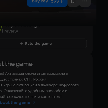
599 ₽
Buy key
Player ratings
1 review
Rate the game
t the game
е! Активация ключа игры возможна в
их странах: СНГ, Россия
я игры с активацией в лаунчере цифрового
а. Оплачивайте удобным способом и
айтесь качественным контентом!
bout the game