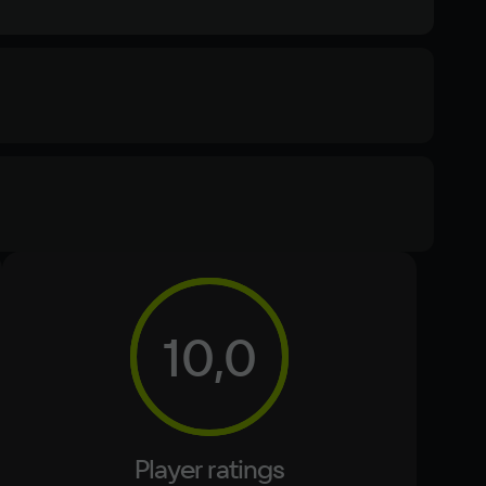
Memory
2 ГБ
Text
Voiceover
10,0
Other
DirectX(R): 11, Звуковая карта: совместимая c 
DirectX
Player ratings