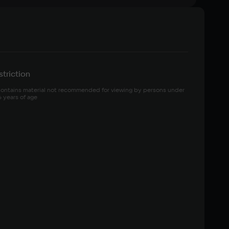
triction
ontains material not recommended for viewing by persons under 
6 years of age