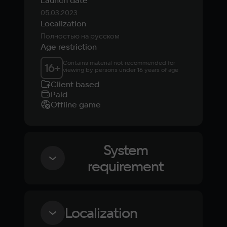
Launch date
05.03.2023
Localization
Полностью на русском
Age restriction
Contains material not recommended for 
16
+
viewing by persons under 16 years of age
Client based
Paid
Offline game
System
requirement
Minimum
Localization