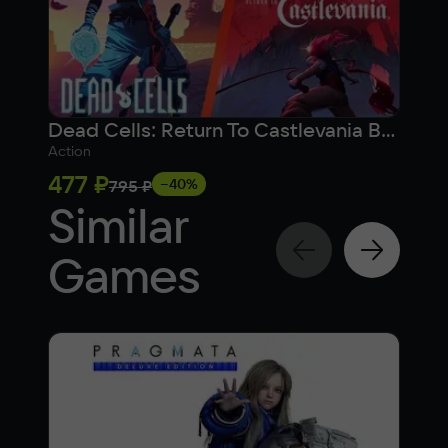
Dead Cells: Return To Castlevania Bundle
Dea
Action
Actio
477 ₽
160
−40%
795 ₽
Similar
Games