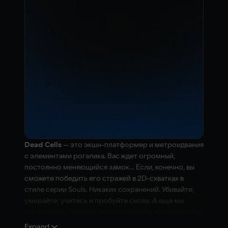
Dead Cells
— это экшн-платформер и метроидвания
с элементами рогалика. Вас ждет огромный,
постоянно меняющийся замок... Если, конечно, вы
сможете победить его стражей в 2D-схватках в
стиле серии Souls. Никаких сохранений. Убивайте,
умирайте, учитесь и пробуйте снова. А еще мы
каждые пару месяцев выпускаем обновления, чтобы
вы не заскучали!
Expand