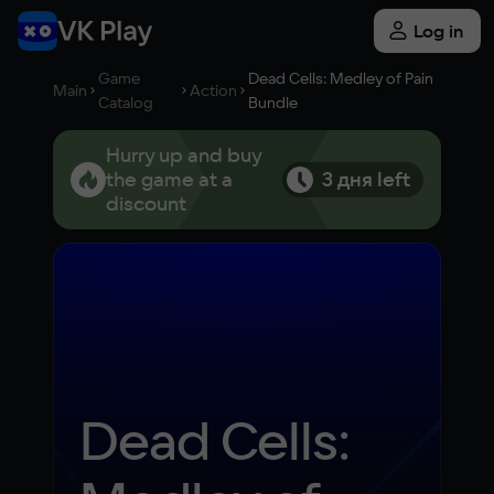
Log in
Game
Dead Cells: Medley of Pain
Main
Action
Catalog
Bundle
Hurry up and buy
the game at a
3 дня left
discount
Dead Cells: 