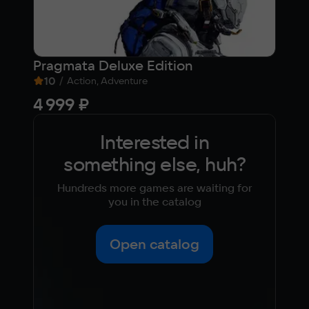
Pragmata Deluxe Edition
Day
10
/
7,9
Action, Adventure
4 999 ₽
Fre
Interested in
something else, huh?
Hundreds more games are waiting for
you in the catalog
Open catalog