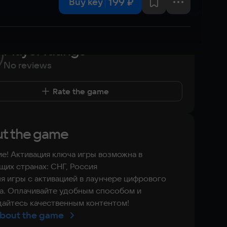
199 ₽
Buy key
Player ratings
No reviews
Rate the game
t the game
е! Активация ключа игры возможна в
их странах: СНГ, Россия
я игры с активацией в лаунчере цифрового
а. Оплачивайте удобным способом и
айтесь качественным контентом!
bout the game