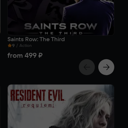
Saints Row: The Third
Sa
9
/
Act
Action
4
from
499 ₽