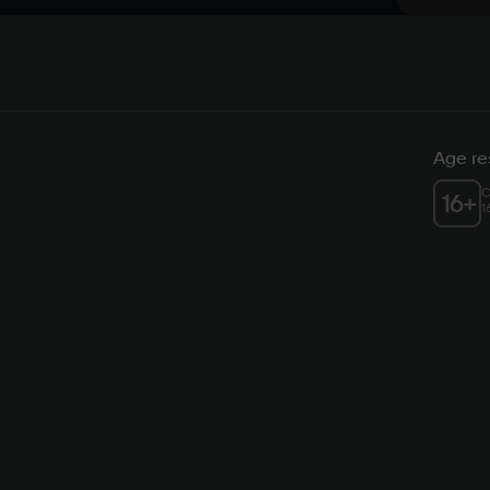
Age res
C
16
+
1