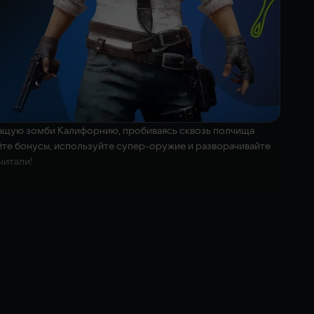
ишащую зомби Калифорнию, пробиваясь сквозь полчища
йте бонусы, используйте супер-оружие и разворачивайте
читали!
 жертвы, когда ее тело разрывается на куски, обычно в
espective logos are trademarks of Plaion GmbH. Developed by