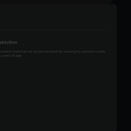
triction
ontains material not recommended for viewing by persons under 
6 years of age