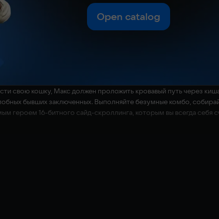
Open catalog
асти свою кошку, Макс должен проложить кровавый путь через к
злобных бывших заключенных. Выполняйте безумные комбо, собира
мым героем 16-битного сайд-скроллинга, которым вы всегда себя с
это маленькие кусочки внутренних останков (органов, плоти и костей)
Silver is a division of Plaion GmbH. Dead Island, Deep Silver and their r
copyrights are property of their respective owners. All rights reserved.