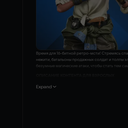
Время для 16-битной ретро-мсти! Стремясь сп
нежити, батальоны продажных солдат и толпы 
безумные магические атаки, чтобы стать тем са
ОПИСАНИЕ КОНТЕНТА ДЛЯ ВЗРОСЛЫХ
Разработчики описывают контент так:
Expand
В этой игре будут часто появляться ляпы. Гибс - 
результате взрыва.
© 2016 and published by Plaion GmbH, Austria. Deep 
TECHLAND Sp. z o.o. All other trademarks, logos and 