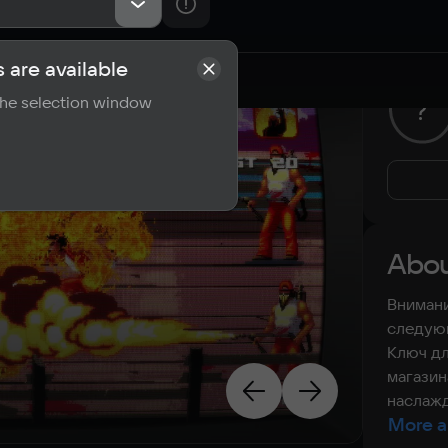
 are available
rements
Reviews
 the selection window
?
Abou
Внимани
следующ
Ключ дл
магазин
наслажд
More a