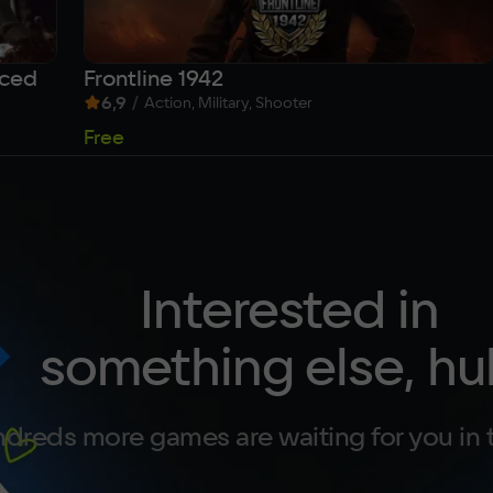
nced
Frontline 1942
6,9
/
Action, Military, Shooter
Free
Interested in
something else, hu
dreds more games are waiting for you in 