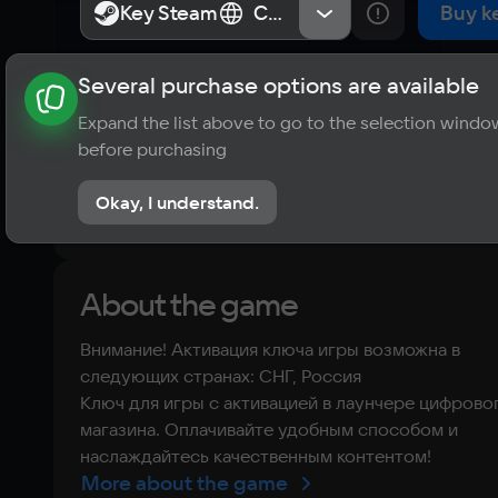
Edition
Key Steam
Key Steam
СНГ, Россия
СНГ, Россия
Buy k
Several purchase options are available
About the game
News
Publications
Player ratings
Expand the list above to go to the selection windo
?
before purchasing
No reviews
Okay, I understand.
Rate the game
About the game
Внимание! Активация ключа игры возможна в
следующих странах: СНГ, Россия
Ключ для игры с активацией в лаунчере цифрово
магазина. Оплачивайте удобным способом и
наслаждайтесь качественным контентом!
More about the game