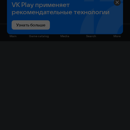
VK Play применяет
рекомендательные технологии
Узнать больше
Main
Game catalog
Media
Search
More
Game catalog
Available on VK Play
Free
Sale
My games
Cloud gaming
Main
Plans