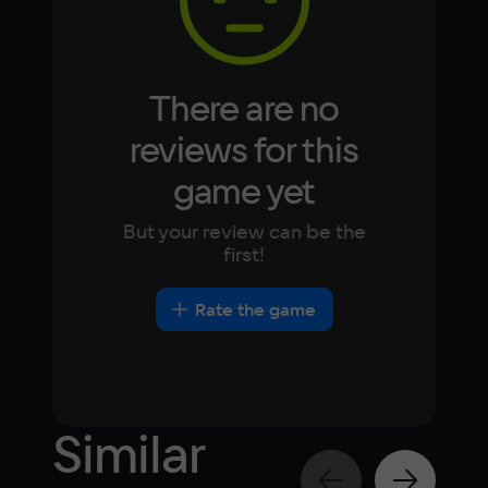
Video card
NVIDIA® GeForce® GTX 560 Ti / AMD 
Radeon™ HD 6870 (1GB VRAM)
There are no
Space
10 ГБ
reviews for this
game yet
Other
DirectX(R): 11, Звуковая карта: совместимая 
But your review can be the
c DirectX
first!
Rate the game
Similar