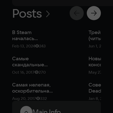
Posts
В Steam
Трейнер
началась
(читы) дл
бесплатная
Dead Isla
Feb 13, 2024
243
Jun 1, 2016
раздача
Riptide:
ремастера Dead
Definitive
Самые
Новые
Island со всеми
Edition
скандальные
консоли н
DLC
игровые
E3 и друг
Oct 16, 2017
270
May 27, 2016
трейлеры, часть
новости 
первая (18+)
Самая нелепая,
Советы д
оскорбительная,
Dead Isla
пошлая и глупая
Riptide (P
Aug 20, 2017
332
Jan 8, 2015
игровая
реклама
Main Info