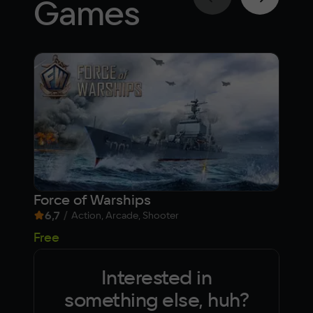
Games
Force of Warships
Hai
6,7
/
9,1
Action, Arcade, Shooter
69
Free
Interested in
something else, huh?