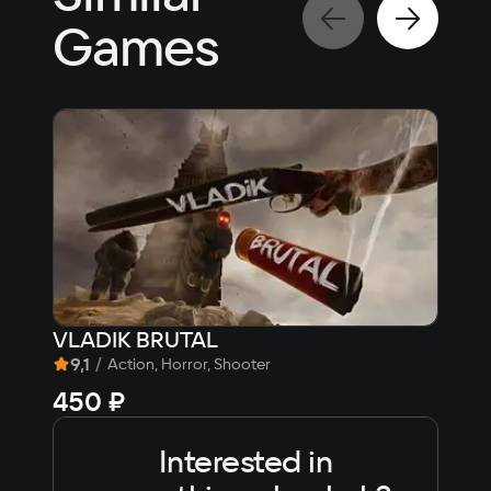
Games
VLADIK BRUTAL
Win
9,1
/
8,
Action, Horror, Shooter
450 ₽
314
Interested in