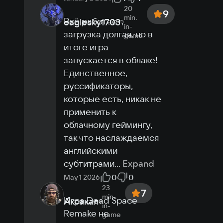
20
9
min.
Всё работает, 
eaglesky1703
in-
загрузка долгая, но в 
game
итоге игра 
запускается в облаке! 
Единственное, 
руссификаторы, 
которые есть, никак не 
применить к 
облачному геймингу, 
так что наслаждаемся 
английскими 
субтитрами
...
Expand
0
0
May 1 2026
23
7
min.
Игра Dead Space 
Аксакал
in-
Remake не 
game