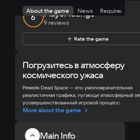
About the game
News
Requirements
Player ratings
6
9 reviews
Rate the game
Погрузитесь в атмосферу
космического ужаса
Ремейк Dead Space — это умопомрачительная
реалистичная графика, пугающе атмосферный зв
усовершенствованный игровой процесс.
More about the game
Main Info