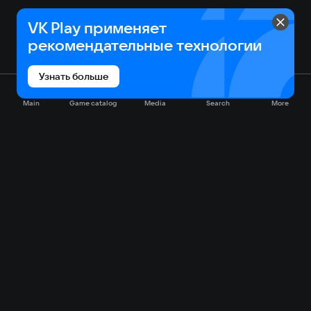
VK Play применяет
рекомендательные технологии
Узнать больше
Main
Game catalog
Media
Search
More
Game catalog
Available on VK Play
Free
Sale
My games
Cloud gaming
Main