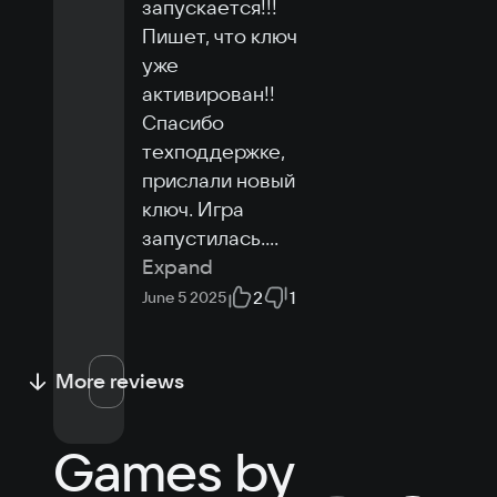
запускается!!! 
Пишет, что ключ 
уже 
активирован!! 
Спасибо 
техподдержке, 
прислали новый 
ключ. Игра 
запустилась.
...
Expand
2
1
June 5 2025
More reviews
Games by