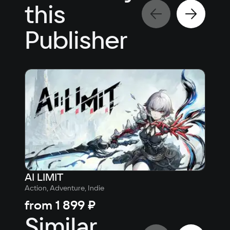
this
Publisher
AI LIMIT
Dea
Action, Adventure, Indie
10
from
1 899 ₽
fr
Similar