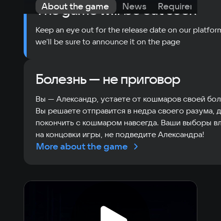
About the game
News
Requirements
The game will be out soon
Keep an eye out for the release date on our platfor
we'll be sure to announce it on the page
Болезнь — не приговор
Вы — Александр, устаете от кошмаров своей бол
Вы решаете отправится в недра своего разума, 
покончить с кошмаром навсегда. Ваши выборы в
на концовки игры, не подведите Александра!
More about the game