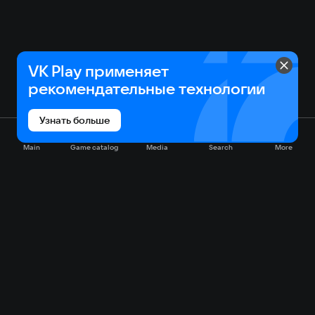
VK Play применяет
рекомендательные технологии
Узнать больше
Main
Game catalog
Media
Search
More
Game catalog
Available on VK Play
Free
Sale
My games