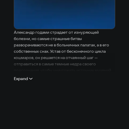
Александр годами страдает от изнуряющей
болезни, но самые страшные битвы
разворачиваются не в больничных палатах, а в его
собственных снах. Устав от бесконечного цикла
кошмаров, он решается на отчаянный шаг —
отправиться в самые темные недра своего
подсознания, чтобы уничтожить источник мучений
раз и навсегда.
Expand
Что вас ждет:
Путешествие вглубь себя: Исследуйте
сюрреалистичные локации, отражающие фрагменты
памяти и боли главного героя.
Сила выбора: Каждое ваше решение, каждое
действие и даже проявленное милосердие или