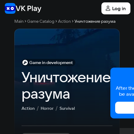
Log in
Main
Game Catalog
Action
Уничтожение разума
Game in development
Уничтожение 
разума
After th
be ava
Action
Horror
Survival