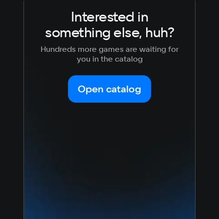
12 GB RAM
Video card
Interested in
NVIDIA GeForce RTX 2060 Super / RTX 
something else, huh?
3060 / AMD Radeon RX 6600
Space
Hundreds more games are waiting for
10 GB
you in the catalog
Other
Установка на SSD обязательна для быстрой 
Open catalog
подгрузки уровней