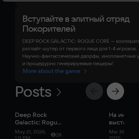
Вступайте в элитный отряд
Покорителей
DEEP ROCK GALACTIC: ROGUE CORE — кооперат
роглайт-шутер от первого лица для 1-4 игроков.
Научно-фантастические дворфы, инопланетные 
и процедурно генерируемые пещеры!
More about the game
Posts
Deep Rock
На инди-
Galactic: Rogue
выставке
Core —
Triple-i
May 21, 2026,
Mar 26,
28
выживание в
Initiative
1:11 PM
2025