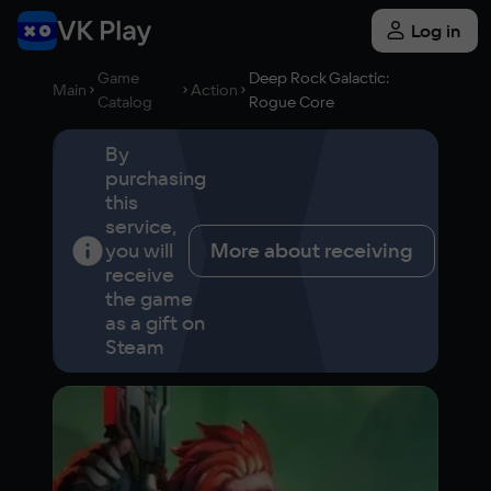
Log in
Game
Deep Rock Galactic:
Main
Action
Catalog
Rogue Core
By
purchasing
this
service,
you will
More about receiving
receive
the game
as a gift on
Steam