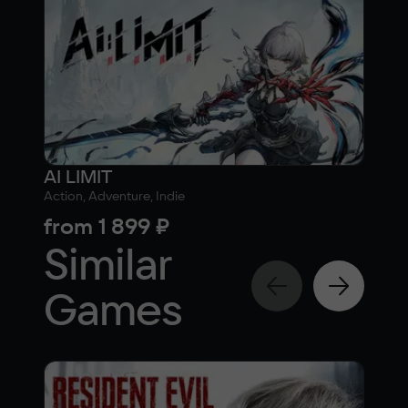
AI LIMIT
Sha
Action, Adventure, Indie
Actio
from
1 899 ₽
fr
Similar
Games