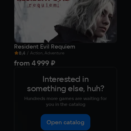
Resident Evil Requiem
SPA
8,4
/
7,3
Action, Adventure
from
4 999 ₽
99
Interested in
something else, huh?
Hundreds more games are waiting for
you in the catalog
Open catalog