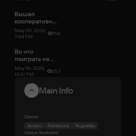
пещерах с
представ
роглайт-
более 30 
Вышел
механикой
кооперативный
рогалик Deep
May 20, 2026,
158
Rock Galactic:
7:04 PM
Rogue Core
Во что
поиграть на
этой неделе:
May 18, 2026,
253
Forza Horizon 6,
12:31 PM
LEGO Batman и
Zero Parades
Main Info
Genre
Action
Adventure
Roguelike
Game features